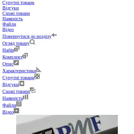
Супутні товари
Відгуки
Схожі товари
Наявність
Файли
Відео
Повернутися до розділу
Огляд товару
Набір
Комплект
Опис
Характеристики
Супутні товари
Відгуки
Схожі товари
Наявність
Файли
Відео