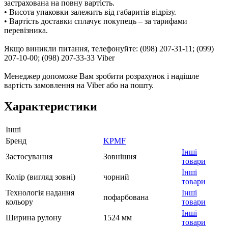
застрахована на повну вартість.
• Висота упаковки залежить від габаритів відрізу.
• Вартість доставки сплачує покупець – за тарифами
перевізника.
Якщо виникли питання, телефонуйте: (098) 207-31-11; (099)
207-10-00; (098) 207-33-33 Viber
Менеджер допоможе Вам зробити розрахунок і надішле
вартість замовлення на Viber або на пошту.
Характеристики
Інші
Бренд
KPMF
Інші
Застосування
Зовнішня
товари
Інші
Колір (вигляд зовні)
чорний
товари
Технологія надання
Інші
пофарбована
кольору
товари
Інші
Ширина рулону
1524 мм
товари