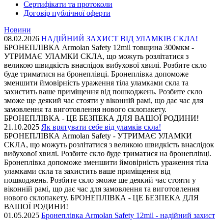
Сертифікати та протоколи
Договір публічної оферти
Новини
08.02.2026
НАДІЙНИЙ ЗАХИСТ ВІД УЛАМКІВ СКЛА!
БРОНЕПЛІВКА Armolan Safety 12mil товщина 300мкм -
УТРИМАЄ УЛАМКИ СКЛА, що можуть розлітатися з
великою швидкість внаслідок вибухової хвилі. Розбите скло
буде триматися на бронеплівці. Бронеплівка допоможе
зменшити ймовірність ураження тіла уламками скла та
захистить ваше приміщення від пошкоджень. Розбите скло
зможе ще деякий час стояти у віконній рамі, що дає час для
замовлення та виготовлення нового склопакету.
БРОНЕПЛІВКА - ЦЕ БЕЗПЕКА ДЛЯ ВАШОЇ РОДИНИ!
21.10.2025
Як врятувати себе від уламків скла!
БРОНЕПЛІВКА Armolan Safety - УТРИМАЄ УЛАМКИ
СКЛА, що можуть розлітатися з великою швидкість внаслідок
вибухової хвилі. Розбите скло буде триматися на бронеплівці.
Бронеплівка допоможе зменшити ймовірність ураження тіла
уламками скла та захистить ваше приміщення від
пошкоджень. Розбите скло зможе ще деякий час стояти у
віконній рамі, що дає час для замовлення та виготовлення
нового склопакету. БРОНЕПЛІВКА - ЦЕ БЕЗПЕКА ДЛЯ
ВАШОЇ РОДИНИ!
01.05.2025
Бронеплівка Armolan Safety 12mil - надійний захист