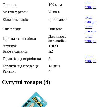
Інші
Товщина
100 мкм
товари
Метрів у рулоні
76 кв.м
Інші
Кількість шарів
одношарова
товари
Інші
Тип плівки
Вінілова
товари
Для кузова
Інші
Призначення плівки
автомобіля
товари
Артикул
11029
Базова одиниця
м2
Інші
Гарантія від виробника
3
товари
Гарантія від продавця
14 днів
Рейтинг
4
Супутні товари (4)