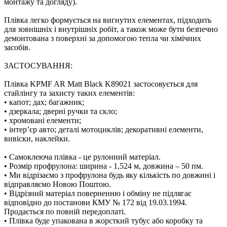
монтажу та догляду).
Плівка легко формується на вигнутих елементах, підходить
для зовнішніх і внутрішніх робіт, а також може бути безпечно
демонтована з поверхні за допомогою тепла чи хімічних
засобів.
ЗАСТОСУВАННЯ:
Плівка KPMF AR Matt Black K89021 застосовується для
стайлінгу та захисту таких елементів:
• капот; дах; багажник;
• дзеркала; дверні ручки та скло;
• хромовані елементи;
• інтер’єр авто; деталі мотоциклів; декоративні елементи,
вивіски, наклейки.
• Самоклеюча плівка - це рулонний матеріал.
• Розмір профрулона: ширина - 1,524 м, довжина – 50 пм.
• Ми відрізаємо з профрулона будь яку кількість по довжині і
відправляємо Новою Поштою.
• Відрізний матеріал поверненню і обміну не підлягає
відповідно до постанови КМУ № 172 від 19.03.1994.
Продається по повній передоплаті.
• Плівка буде упакована в жорсткий тубус або коробку та