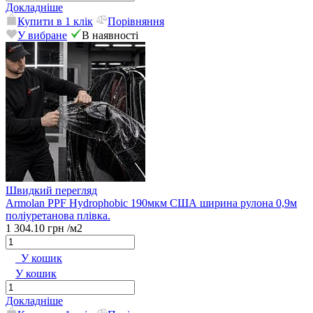
Докладніше
Купити в 1 клік
Порівняння
У вибране
В наявності
Швидкий перегляд
Armolan PPF Hydrophobic 190мкм США ширина рулона 0,9м
поліуретанова плівка.
1 304.10 грн
/м2
У кошик
У кошик
Докладніше