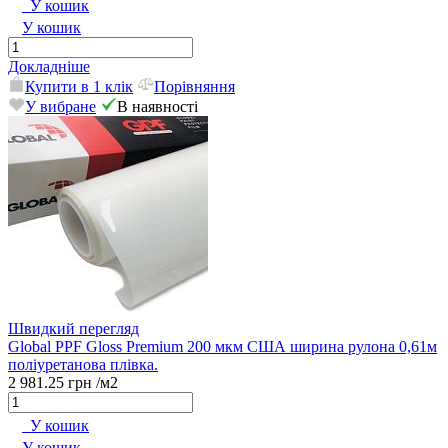
У кошик
У кошик
Докладніше
Купити в 1 клік
Порівняння
У вибране
В наявності
Швидкий перегляд
Global PPF Gloss Premium 200 мкм США ширина рулона 0,61м
поліуретанова плівка.
2 981.25 грн
/м2
У кошик
У кошик