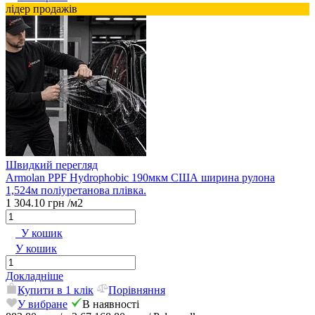
лідер продажів
Швидкий перегляд
Armolan PPF Hydrophobic 190мкм США ширина рулона
1,524м поліуретанова плівка.
1 304.10 грн
/м2
У кошик
У кошик
Докладніше
Купити в 1 клік
Порівняння
У вибране
В наявності