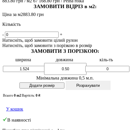
883.80 грн
/ м2
67 168.80 грн
/ Pelna rolka
ЗАМОВИТИ ВІДРІЗ в м2:
Ціна за м2
883.80 грн
Кількість
-
+
Натисніть, щоб замовити цілий рулон
Натисніть, щоб замовити з порізкою в розмір
ЗАМОВИТИ З ПОРІЗКОЮ:
ширина
довжина
кіль-ть
Мінімальна довжина 0,5 м.п.
Розрахувати
Всього
0
m2
Вартість:
0
₴
У кошик
В наявності