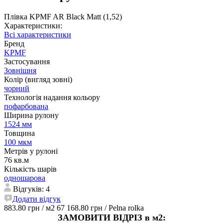
Плівка KPMF AR Black Matt (1,52)
Характеристики:
Всі характеристики
Бренд
KPMF
Застосування
Зовнішня
Колір (вигляд зовні)
чорний
Технологія надання кольору
пофарбована
Ширина рулону
1524 мм
Товщина
100 мкм
Метрів у рулоні
76 кв.м
Кількість шарів
одношарова
Відгуків: 4
Додати відгук
883.80 грн
/ м2
67 168.80 грн
/ Pelna rolka
ЗАМОВИТИ ВІДРІЗ в м2: