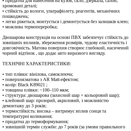
• придатна для нанесення на кузов, скло, дзеркала, салон,
хромовані деталі;
• стійкість до вологи, ультрафіолету, реагентів, механічних
пошкоджень;
• легко ріжеться, монтується і демонтується без залишків клею;
• можлива термопереробка;
Двошарова конструкція на основі ПВХ забезпечує стійкість до
зовнішніх впливів, збереження розмірів, чудову еластичність і
довговічність. Матова поверхня створює глибокий, насичений
чорний відтінок , що додає авто виразного вигляду.
ТЕХНІЧНІ ХАРАКТЕРИСТИКИ:
• тип плівки: вінілова, самоклеюча;
• поверхня:матова з AR Matt-ефектом;
• колір: Black K89021 ;
• товщина плівки: ~100–110 мкм;
• структура: двошарова (захисний шар + кольоровий шар);
• клейовий шар: прозорий, акриловий, з можливістю
демонтажу до 3 років;
• термостійкість: висока – витримує вплив сонця та
температурні коливання;
• придатна до термоформування;
• зовнішній термін служби: до 7 років (за умови правильного