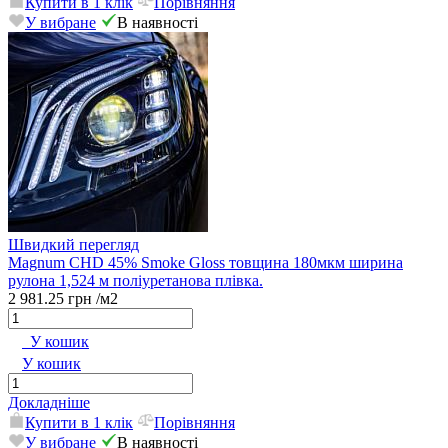
Купити в 1 клік
Порівняння
У вибране
В наявності
Швидкий перегляд
Magnum CHD 45% Smoke Gloss товщина 180мкм ширина
рулона 1,524 м поліуретанова плівка.
2 981.25 грн
/м2
У кошик
У кошик
Докладніше
Купити в 1 клік
Порівняння
У вибране
В наявності