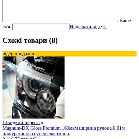
Ваше
ім'я:
Надіслати відгук
Схожі товари (8)
лідер продажів
Швидкий перегляд
Magnum-DX Gloss Premium 160мкм ширина рулона 0,61м
поліуретанова супер еластична.