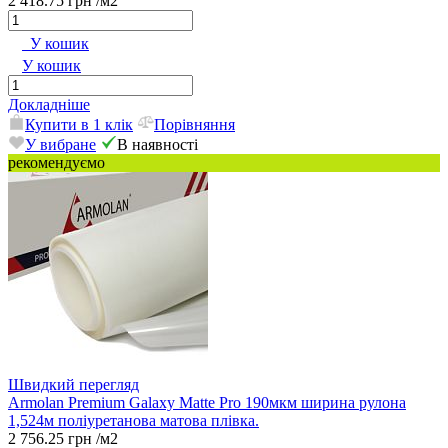
2 418.75 грн
/м2
У кошик
У кошик
Докладніше
Купити в 1 клік
Порівняння
У вибране
В наявності
рекомендуємо
Швидкий перегляд
Armolan Premium Galaxy Matte Pro 190мкм ширина рулона
1,524м поліуретанова матова плівка.
2 756.25 грн
/м2