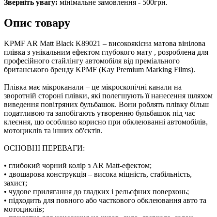
Зверніть увагу:
мінімальне замовлення - 500грн.
Опис товару
KPMF AR Matt Black K89021 – високоякісна матова вінілова
плівка з унікальним ефектом глубокого мату , розроблена для
професійного стайлінгу автомобіля від преміального
британського бренду KPMF (Kay Premium Marking Films).
Плівка має мікроканали – це мікроскопічні канали на
зворотній стороні плівки, які полегшують її нанесення шляхом
виведення повітряних бульбашок. Вони роблять плівку більш
податливою та запобігають утворенню бульбашок під час
клеєння, що особливо корисно при обклеюванні автомобілів,
мотоциклів та інших об'єктів.
ОСНОВНІ ПЕРЕВАГИ:
• глибокий чорний колір з AR Matt-ефектом;
• двошарова конструкція – висока міцність, стабільність,
захист;
• чудове прилягання до гладких і рельєфних поверхонь;
• підходить для повного або часткового обклеювання авто та
мотоциклів;