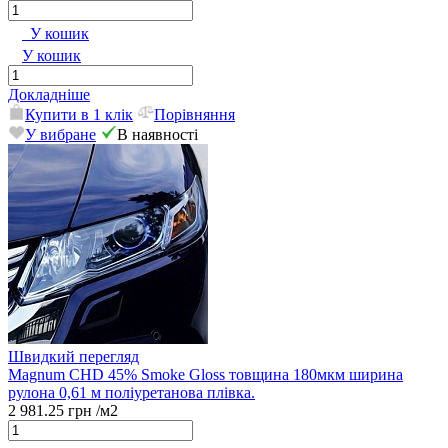
У кошик
У кошик
Докладніше
Купити в 1 клік
Порівняння
У вибране
В наявності
Швидкий перегляд
Magnum CHD 45% Smoke Gloss товщина 180мкм ширина
рулона 0,61 м поліуретанова плівка.
2 981.25 грн
/м2