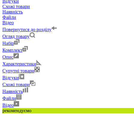
Відгуки
Схожі товари
Наявність
Файли
Відео
Повернутися до розділу
Огляд товару
Набір
Комплект
Опис
Характеристики
Супутні товари
Відгуки
Схожі товари
Наявність
Файли
Відео
рекомендуємо