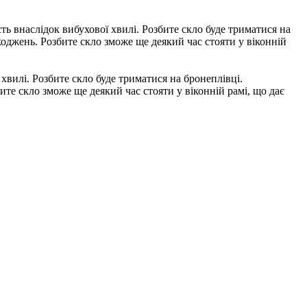
аслідок вибухової хвилі. Розбите скло буде триматися на
джень. Розбите скло зможе ще деякий час стояти у віконній
лі. Розбите скло буде триматися на бронеплівці.
е скло зможе ще деякий час стояти у віконній рамі, що дає