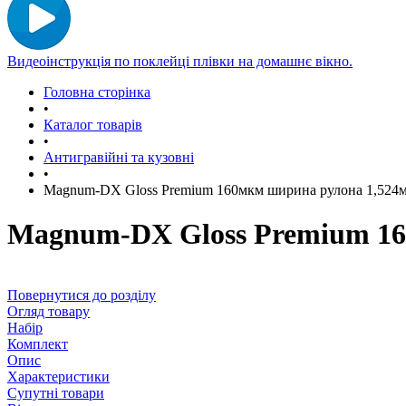
Видеоінструкція по поклейці плівки на домашнє вікно.
Головна сторінка
•
Каталог товарів
•
Антигравійні та кузовні
•
Magnum-DX Gloss Premium 160мкм ширина рулона 1,524м 
Magnum-DX Gloss Premium 160
Повернутися до розділу
Огляд товару
Набір
Комплект
Опис
Характеристики
Супутні товари