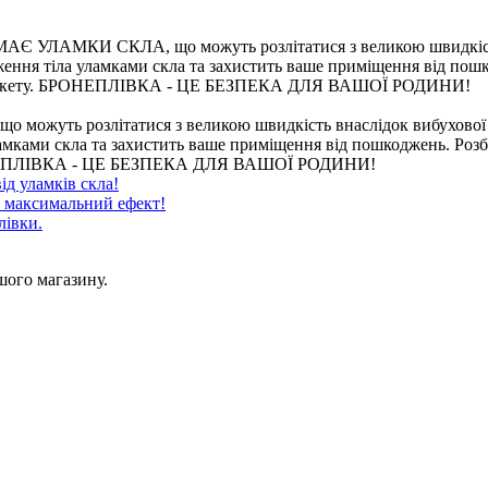
 УЛАМКИ СКЛА, що можуть розлітатися з великою швидкість вн
ення тіла уламками скла та захистить ваше приміщення від пошко
склопакету. БРОНЕПЛІВКА - ЦЕ БЕЗПЕКА ДЛЯ ВАШОЇ РОДИНИ!
ть розлітатися з великою швидкість внаслідок вибухової хви
ками скла та захистить ваше приміщення від пошкоджень. Розбит
 БРОНЕПЛІВКА - ЦЕ БЕЗПЕКА ДЛЯ ВАШОЇ РОДИНИ!
ід уламків скла!
, максимальний ефект!
лівки.
шого магазину.