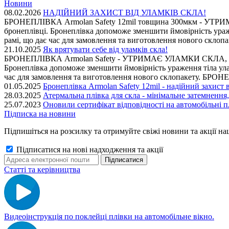
Новини
08.02.2026
НАДІЙНИЙ ЗАХИСТ ВІД УЛАМКІВ СКЛА!
БРОНЕПЛІВКА Armolan Safety 12mil товщина 300мкм - УТРИМАЄ
бронеплівці. Бронеплівка допоможе зменшити ймовірність ураж
рамі, що дає час для замовлення та виготовлення нового 
21.10.2025
Як врятувати себе від уламків скла!
БРОНЕПЛІВКА Armolan Safety - УТРИМАЄ УЛАМКИ СКЛА, що можу
Бронеплівка допоможе зменшити ймовірність ураження тіла улам
час для замовлення та виготовлення нового склопакету.
01.05.2025
Бронеплівка Armolan Safety 12mil - надійний захист в
28.03.2025
Атермальна плівка для скла - мінімальне затемнення
25.07.2023
Оновили сертифікат відповідності на автомобільні п
Підписка на новини
Підпишіться на розсилку та отримуйте свіжі новини та акції на
Підписатися на нові надходження та акції
Статті та керівництва
Видеоінструкція по поклейці плівки на автомобільне вікно.