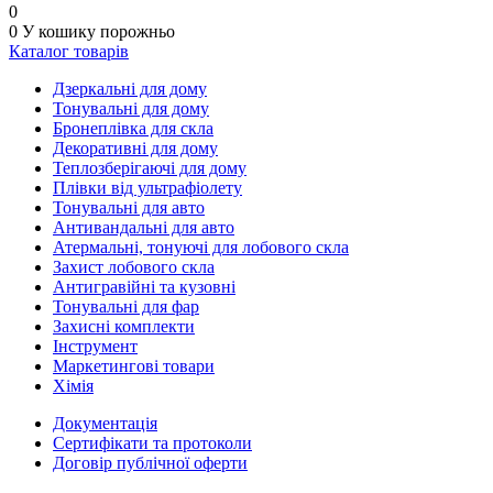
0
0
У кошику
порожньо
Каталог товарів
Дзеркальні для дому
Тонувальні для дому
Бронеплівка для скла
Декоративні для дому
Теплозберігаючі для дому
Плівки від ультрафіолету
Тонувальні для авто
Антивандальні для авто
Атермальні, тонуючі для лобового скла
Захист лобового скла
Антигравійні та кузовні
Тонувальні для фар
Захисні комплекти
Інструмент
Маркетингові товари
Хімія
Документація
Сертифікати та протоколи
Договір публічної оферти