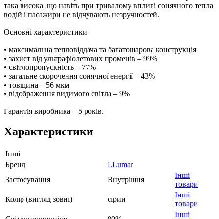
така висока, що навіть при тривалому впливі сонячного тепла
водій і пасажири не відчувають незручностей.
Основні характеристики:
• максимальна тепловіддача та багатошарова конструкція
• захист від ультрафіолетових променів – 99%
• світлопропускність – 77%
• загальне скорочення сонячної енергії – 43%
• товщина – 56 мкм
• відображення видимого світла – 9%
Гарантія виробника – 5 років.
Характеристики
Інші
Бренд
LLumar
Інші
Застосування
Внутрішня
товари
Інші
Колір (вигляд зовні)
сірий
товари
Інші
Світлопроникність
80%