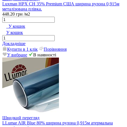
Luxman HPX CH 35% Premium США ширина рулона 0,915м
металізована плівка.
448.20 грн
/м2
У кошик
У кошик
Докладніше
Купити в 1 клік
Порівняння
У вибране
В наявності
Швидкий перегляд
LLumar AIR Blue 80% ширина рулона 0,915м атермальна