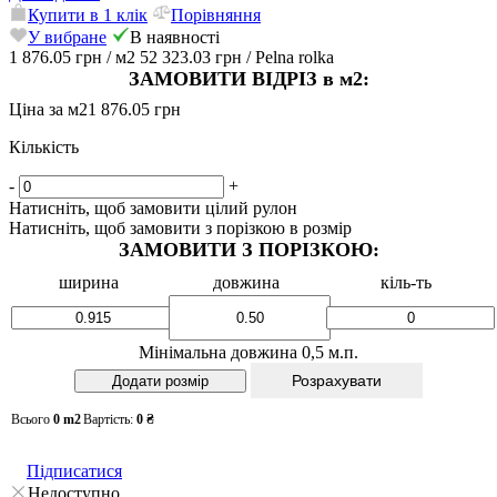
Купити в 1 клік
Порівняння
У вибране
В наявності
1 876.05 грн
/ м2
52 323.03 грн
/ Pelna rolka
ЗАМОВИТИ ВІДРІЗ в м2:
Ціна за м2
1 876.05 грн
Кількість
-
+
Натисніть, щоб замовити цілий рулон
Натисніть, щоб замовити з порізкою в розмір
ЗАМОВИТИ З ПОРІЗКОЮ:
ширина
довжина
кіль-ть
Мінімальна довжина 0,5 м.п.
Розрахувати
Всього
0
m2
Вартість:
0
₴
Підписатися
Недоступно