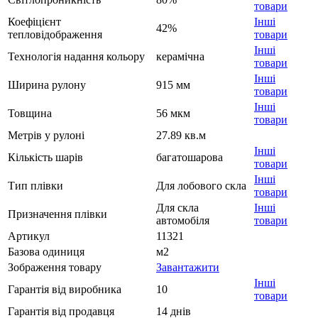
товари
Коефіцієнт
Інші
42%
тепловідображення
товари
Інші
Технологія надання кольору
керамічна
товари
Інші
Ширина рулону
915 мм
товари
Інші
Товщина
56 мкм
товари
Метрів у рулоні
27.89 кв.м
Інші
Кількість шарів
багатошарова
товари
Інші
Тип плівки
Для лобового скла
товари
Для скла
Інші
Призначення плівки
автомобіля
товари
Артикул
11321
Базова одиниця
м2
Зображення товару
Завантажити
Інші
Гарантія від виробника
10
товари
Гарантія від продавця
14 днів