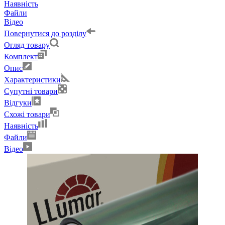
Наявність
Файли
Відео
Повернутися до розділу
Огляд товару
Комплект
Опис
Характеристики
Супутні товари
Відгуки
Схожі товари
Наявність
Файли
Відео