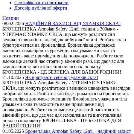
Сертифікати та протоколи
Договір публічної оферти
Новини
08.02.2026
НАДІЙНИЙ ЗАХИСТ ВІД УЛАМКІВ СКЛА!
БРОНЕПЛІВКА Armolan Safety 12mil товщина 300мкм -
УТРИМАЄ УЛАМКИ СКЛА, що можуть розлітатися з
великою швидкість внаслідок вибухової хвилі. Розбите скло
буде триматися на бронеплівці. Бронеплівка допоможе
зменшити ймовірність ураження тіла уламками скла та
захистить ваше приміщення від пошкоджень. Розбите скло
зможе ще деякий час стояти у віконній рамі, що дає час для
замовлення та виготовлення нового склопакету.
БРОНЕПЛІВКА - ЦЕ БЕЗПЕКА ДЛЯ ВАШОЇ РОДИНИ!
21.10.2025
Як врятувати себе від уламків скла!
БРОНЕПЛІВКА Armolan Safety - УТРИМАЄ УЛАМКИ
СКЛА, що можуть розлітатися з великою швидкість внаслідок
вибухової хвилі. Розбите скло буде триматися на бронеплівці.
Бронеплівка допоможе зменшити ймовірність ураження тіла
уламками скла та захистить ваше приміщення від
пошкоджень. Розбите скло зможе ще деякий час стояти у
віконній рамі, що дає час для замовлення та виготовлення
нового склопакету. БРОНЕПЛІВКА - ЦЕ БЕЗПЕКА ДЛЯ
ВАШОЇ РОДИНИ!
01.05.2025
Бронеплівка Armolan Safety 12mil - надійний захист