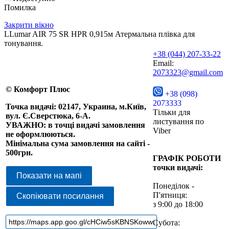
Помилка
Закрити вікно
LLumar AIR 75 SR HPR 0,915м Атермальна плівка для
тонування.
+38 (044) 207-33-22
Email:
2073323@gmail.com
© Комфорт Плюс
+38 (098)
2073333
Точка видачі: 02147, Украина, м.Київ,
Тільки для
вул. Є.Сверстюка, 6-А.
листування по
УВАЖНО: в точці видачі замовлення
Viber
не оформлюються.
Мінімальна сума замовлення на сайті -
500грн.
ГРАФІК РОБОТИ
точки видачі:
Показати на мапі
Понеділок -
П'ятниця:
Скопіювати посилання
з 9:00 до 18:00
Субота: