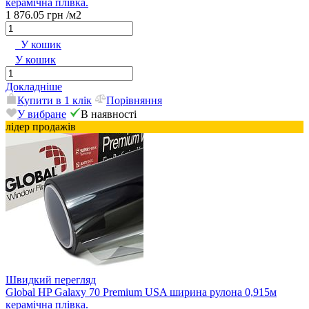
керамічна плівка.
1 876.05 грн
/м2
У кошик
У кошик
Докладніше
Купити в 1 клік
Порівняння
У вибране
В наявності
лідер продажів
Швидкий перегляд
Global HP Galaxy 70 Premium USA ширина рулона 0,915м
керамічна плівка.