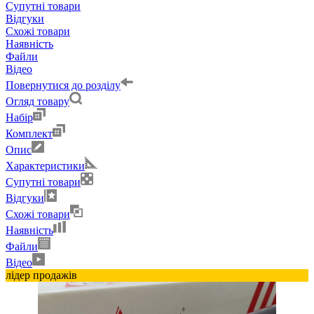
Супутні товари
Відгуки
Схожі товари
Наявність
Файли
Відео
Повернутися до розділу
Огляд товару
Набір
Комплект
Опис
Характеристики
Супутні товари
Відгуки
Схожі товари
Наявність
Файли
Відео
лідер продажів