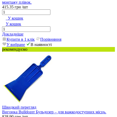
монтажу плівок.
415.35 грн
/шт
У кошик
У кошик
Докладніше
Купити в 1 клік
Порівняння
У вибране
В наявності
рекомендуємо
Швидкий перегляд
Вигонка Bulldozer Бульдозер – для важкодоступних місць.
828.90 грн
/шт