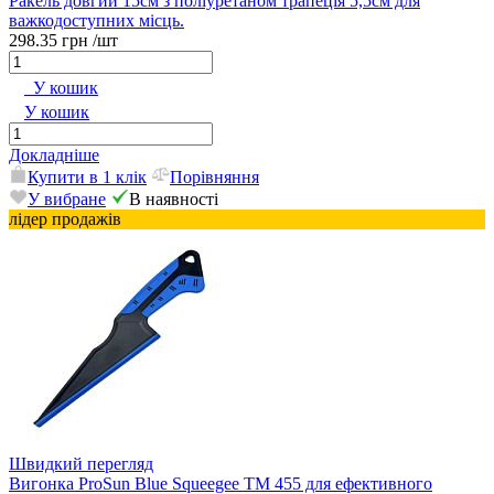
Ракель довгий 15см з поліуретаном трапеція 5,5см для
важкодоступних місць.
298.35 грн
/шт
У кошик
У кошик
Докладніше
Купити в 1 клік
Порівняння
У вибране
В наявності
лідер продажів
Швидкий перегляд
Вигонка ProSun Blue Squeegee ТМ 455 для ефективного