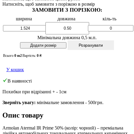
Натисніть, щоб замовити з порізкою в розмір
ЗАМОВИТИ З ПОРІЗКОЮ:
ширина
довжина
кіль-ть
Мінімальна довжина 0,5 м.п.
Розрахувати
Всього
0
m2
Вартість:
0
₴
У кошик
В наявності
Похибки при відрізанні + - 1см
Зверніть увагу:
мінімальне замовлення - 500грн.
Опис товару
Armolan Atermal IR Prime 50% (колір: чорний) – преміальна
лінійка автомобільних тонувальних атермальних керамічних