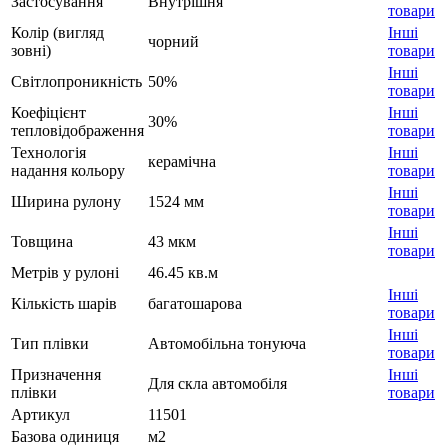
Застосування
Внутрішня
товари
Колір (вигляд
Інші
чорний
зовні)
товари
Інші
Світлопроникність
50%
товари
Коефіцієнт
Інші
30%
тепловідображення
товари
Технологія
Інші
керамічна
надання кольору
товари
Інші
Ширина рулону
1524 мм
товари
Інші
Товщина
43 мкм
товари
Метрів у рулоні
46.45 кв.м
Інші
Кількість шарів
багатошарова
товари
Інші
Тип плівки
Автомобільна тонуюча
товари
Призначення
Інші
Для скла автомобіля
плівки
товари
Артикул
11501
Базова одиниця
м2