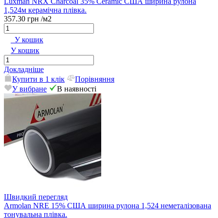
Luxman NRX Charcoal 35% Ceramic США ширина рулона
1,524м керамічна плівка.
357.30 грн
/м2
У кошик
У кошик
Докладніше
Купити в 1 клік
Порівняння
У вибране
В наявності
Швидкий перегляд
Armolan NRE 15% США ширина рулона 1,524 неметалізована
тонувальна плівка.