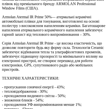
плівок від преміального бренду ARMOLAN Professional
Window Films (США).
Armolan Atermal IR Prime 50%— атермальні керамічні
автомобільні плівки для тонування, виготовлені на основі
поліестру з високоясним напиленням кераміки. Багатошарове
напилення атермального керамічного напилення забезпечує
гарний захист від теплового випромінювання – 30%.
Серія Armolan Atermal IR Prime - це висока еластичність, що
дозволяє повторити будь яку форму скла. Технологія Сeramic
забезпечує відбивання тепла та ультрафіолетових променів,
забезпечує підвищену прозорості та мінімального впливу на
електронні пристрої, не створює перешкод для роботи
електроніки, GPS, супутникового радіо або мобільних
пристроїв.
ТЕХНІЧНІ ХАРАКТЕРИСТИКИ:
- пропускання сонячної енергії - 43%;
- тепловідображення - 30%;
- проходження видимого світла - 50%;
- зниження бликів - 54%;
- проходження УФ-випромінювання менше 1%;
- товщина - 43мкм