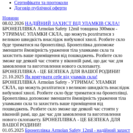
Сертифікати та протоколи
Договір публічної оферти
Новини
08.02.2026
НАДІЙНИЙ ЗАХИСТ ВІД УЛАМКІВ СКЛА!
БРОНЕПЛІВКА Armolan Safety 12mil товщина 300мкм -
УТРИМАЄ УЛАМКИ СКЛА, що можуть розлітатися з
великою швидкість внаслідок вибухової хвилі. Розбите скло
буде триматися на бронеплівці. Бронеплівка допоможе
зменшити ймовірність ураження тіла уламками скла та
захистить ваше приміщення від пошкоджень. Розбите скло
зможе ще деякий час стояти у віконній рамі, що дає час для
замовлення та виготовлення нового склопакету.
БРОНЕПЛІВКА - ЦЕ БЕЗПЕКА ДЛЯ ВАШОЇ РОДИНИ!
21.10.2025
Як врятувати себе від уламків скла!
БРОНЕПЛІВКА Armolan Safety - УТРИМАЄ УЛАМКИ
СКЛА, що можуть розлітатися з великою швидкість внаслідок
вибухової хвилі. Розбите скло буде триматися на бронеплівці.
Бронеплівка допоможе зменшити ймовірність ураження тіла
уламками скла та захистить ваше приміщення від
пошкоджень. Розбите скло зможе ще деякий час стояти у
віконній рамі, що дає час для замовлення та виготовлення
нового склопакету. БРОНЕПЛІВКА - ЦЕ БЕЗПЕКА ДЛЯ
ВАШОЇ РОДИНИ!
01.05.2025
Бронеплівка Armolan Safety 12mil - надійний захист