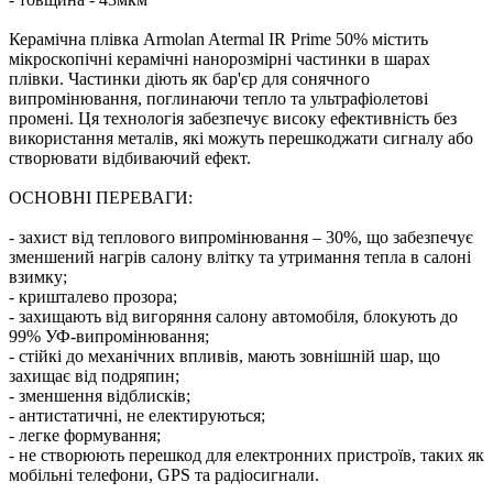
Керамічна плівка Armolan Atermal IR Prime 50% містить
мікроскопічні керамічні нанорозмірні частинки в шарах
плівки. Частинки діють як бар'єр для сонячного
випромінювання, поглинаючи тепло та ультрафіолетові
промені. Ця технологія забезпечує високу ефективність без
використання металів, які можуть перешкоджати сигналу або
створювати відбиваючий ефект.
ОСНОВНІ ПЕРЕВАГИ:
- захист від теплового випромінювання – 30%, що забезпечує
зменшений нагрів салону влітку та утримання тепла в салоні
взимку;
- кришталево прозора;
- захищають від вигоряння салону автомобіля, блокують до
99% УФ-випромінювання;
- стійкі до механічних впливів, мають зовнішній шар, що
захищає від подряпин;
- зменшення відблисків;
- антистатичні, не електируються;
- легке формування;
- не створюють перешкод для електронних пристроїв, таких як
мобільні телефони, GPS та радіосигнали.