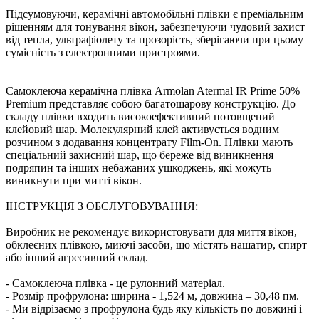
Підсумовуючи, керамічні автомобільні плівки є преміальним
рішенням для тонування вікон, забезпечуючи чудовий захист
від тепла, ультрафіолету та прозорість, зберігаючи при цьому
сумісність з електронними пристроями.
Самоклеюча керамічна плівка Armolan Atermal IR Prime 50%
Premium представляє собою багатошарову конструкцію. До
складу плівки входить високоефективний потовщений
клейовий шар. Молекулярний клей активується водним
розчином з додавання концентрату Film-On. Плівки мають
спеціальний захисний шар, що береже від виникнення
подряпин та інших небажаних ушкоджень, які можуть
виникнути при митті вікон.
ІНСТРУКЦІЯ З ОБСЛУГОВУВАННЯ:
Виробник не рекомендує використовувати для миття вікон,
обклеєних плівкою, миючі засоби, що містять нашатир, спирт
або інший агресивний склад.
- Самоклеюча плівка - це рулонний матеріал.
- Розмір профрулона: ширина - 1,524 м, довжина – 30,48 пм.
- Ми відрізаємо з профрулона будь яку кількість по довжині і