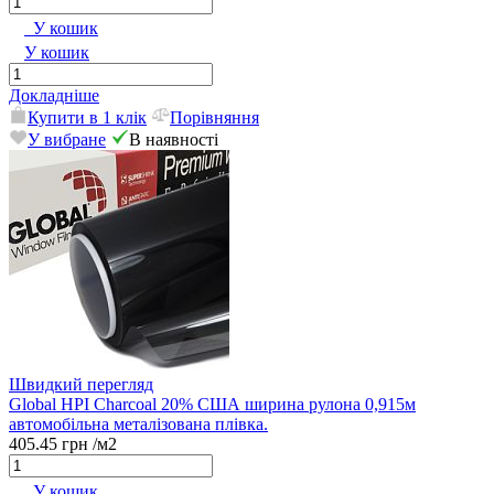
У кошик
У кошик
Докладніше
Купити в 1 клік
Порівняння
У вибране
В наявності
Швидкий перегляд
Global HPI Charcoal 20% США ширина рулона 0,915м
автомобільна металізована плівка.
405.45 грн
/м2
У кошик