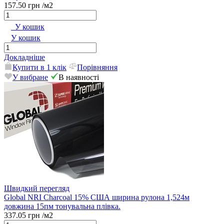
157.50 грн
/м2
У кошик
У кошик
Докладніше
Купити в 1 клік
Порівняння
У вибране
В наявності
Швидкий перегляд
Global NRI Charcoal 15% США ширина рулона 1,524м
довжина 15пм тонувальна плівка.
337.05 грн
/м2