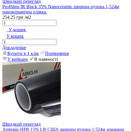
Швидкий перегляд
Proffilms IR Black 35% Nanoceramic ширина рулона 1,524м
нанокерамічна плівка.
254.25 грн
/м2
У кошик
У кошик
Докладніше
Купити в 1 клік
Порівняння
У вибране
В наявності
Швидкий перегляд
Armolan HPR 15% LR США ширина рулона 1,524м довжина