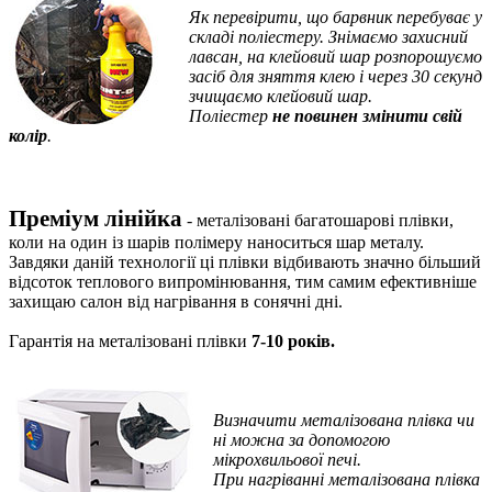
Як перевірити, що барвник перебуває у
складі поліестеру.
Знімаємо захисний
лавсан, на клейовий шар розпорошуємо
засіб для зняття клею і через 30 секунд
зчищаємо клейовий шар.
Поліестер
не повинен змінити свій
колір
.
Преміум лінійка
- металізовані багатошарові плівки,
коли на один із шарів полімеру наноситься шар металу.
Завдяки даній технології ці плівки відбивають значно більший
відсоток теплового випромінювання, тим самим ефективніше
захищаю салон від нагрівання в сонячні дні.
Гарантія на металізовані плівки
7-10 років.
Визначити
металізована плівка чи
ні можна за допомогою
мікрохвильової печі.
При нагріванні металізована плівка