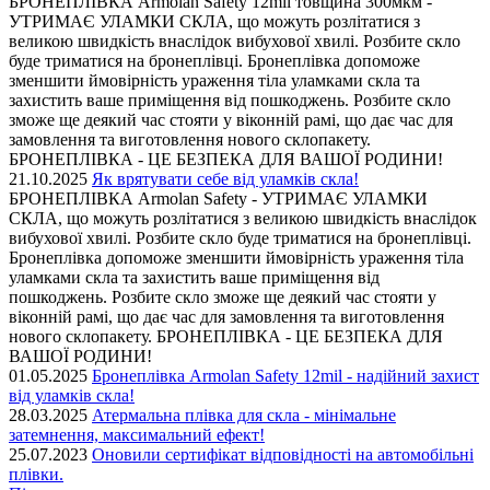
БРОНЕПЛІВКА Armolan Safety 12mil товщина 300мкм -
УТРИМАЄ УЛАМКИ СКЛА, що можуть розлітатися з
великою швидкість внаслідок вибухової хвилі. Розбите скло
буде триматися на бронеплівці. Бронеплівка допоможе
зменшити ймовірність ураження тіла уламками скла та
захистить ваше приміщення від пошкоджень. Розбите скло
зможе ще деякий час стояти у віконній рамі, що дає час для
замовлення та виготовлення нового склопакету.
БРОНЕПЛІВКА - ЦЕ БЕЗПЕКА ДЛЯ ВАШОЇ РОДИНИ!
21.10.2025
Як врятувати себе від уламків скла!
БРОНЕПЛІВКА Armolan Safety - УТРИМАЄ УЛАМКИ
СКЛА, що можуть розлітатися з великою швидкість внаслідок
вибухової хвилі. Розбите скло буде триматися на бронеплівці.
Бронеплівка допоможе зменшити ймовірність ураження тіла
уламками скла та захистить ваше приміщення від
пошкоджень. Розбите скло зможе ще деякий час стояти у
віконній рамі, що дає час для замовлення та виготовлення
нового склопакету. БРОНЕПЛІВКА - ЦЕ БЕЗПЕКА ДЛЯ
ВАШОЇ РОДИНИ!
01.05.2025
Бронеплівка Armolan Safety 12mil - надійний захист
від уламків скла!
28.03.2025
Атермальна плівка для скла - мінімальне
затемнення, максимальний ефект!
25.07.2023
Оновили сертифікат відповідності на автомобільні
плівки.