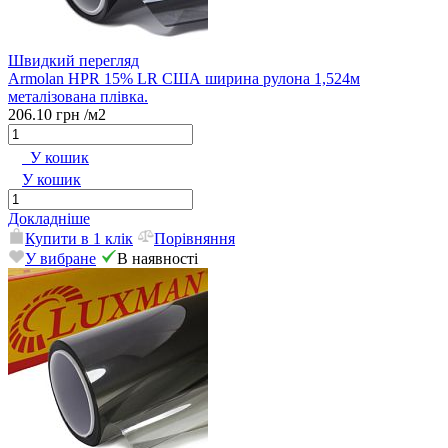
Швидкий перегляд
Armolan HPR 15% LR США ширина рулона 1,524м
металізована плівка.
206.10 грн
/м2
У кошик
У кошик
Докладніше
Купити в 1 клік
Порівняння
У вибране
В наявності