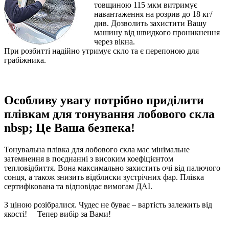
товщиною 115 мкм витримує
навантаження на розрив до 18 кг/
див. Дозволить захистити Вашу
машину від швидкого проникнення
через вікна.
При розбитті надійно утримує скло та є перепоною для
грабіжника.
Особливу увагу потрібно приділити
плівкам для тонування лобового скла
nbsp; Це Ваша безпека!
Тонувальна плівка для лобового скла має мінімальне
затемнення в поєднанні з високим коефіцієнтом
тепловідбиття. Вона максимально захистить очі від палючого
сонця, а також знизить відблиски зустрічних фар. Плівка
сертифікована та відповідає вимогам ДАІ.
З ціною розібралися. Чудес не буває – вартість залежить від
якості! Тепер вибір за Вами!