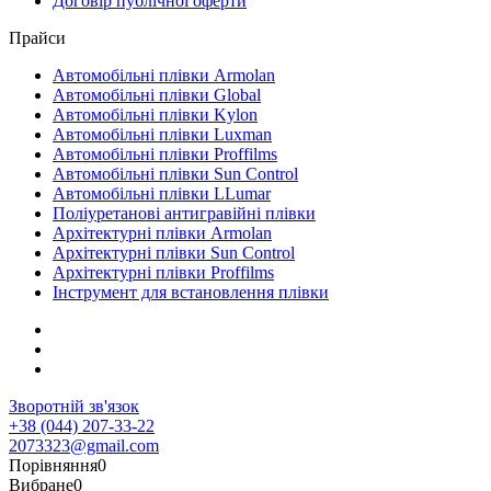
Договір публічної оферти
Прайси
Автомобільні плівки Armolan
Автомобільні плівки Global
Автомобільні плівки Kylon
Автомобільні плівки Luxman
Автомобільні плівки Proffilms
Автомобільні плівки Sun Control
Автомобільні плівки LLumar
Поліуретанові антигравійні плівки
Архітектурні плівки Armolan
Архітектурні плівки Sun Control
Архітектурні плівки Proffilms
Інструмент для встановлення плівки
Зворотній зв'язок
+38 (044) 207-33-22
2073323@gmail.com
Порівняння
0
Вибране
0