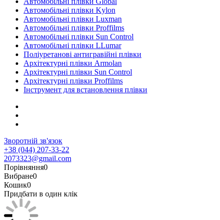
Автомобільні плівки Global
Автомобільні плівки Kylon
Автомобільні плівки Luxman
Автомобільні плівки Proffilms
Автомобільні плівки Sun Control
Автомобільні плівки LLumar
Поліуретанові антигравійні плівки
Архітектурні плівки Armolan
Архітектурні плівки Sun Control
Архітектурні плівки Proffilms
Інструмент для встановлення плівки
Зворотній зв'язок
+38 (044) 207-33-22
2073323@gmail.com
Порівняння
0
Вибране
0
Кошик
0
Придбати в один клік