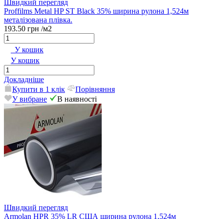
Швидкий перегляд
Proffilms Metal HP ST Black 35% ширина рулона 1,524м
металізована плівка.
193.50 грн
/м2
У кошик
У кошик
Докладніше
Купити в 1 клік
Порівняння
У вибране
В наявності
Швидкий перегляд
Armolan HPR 35% LR США ширина рулона 1,524м