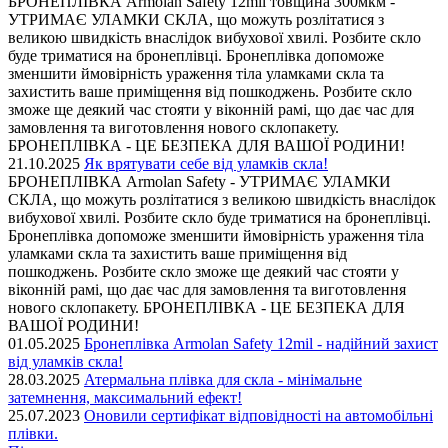
БРОНЕПЛІВКА Armolan Safety 12mil товщина 300мкм -
УТРИМАЄ УЛАМКИ СКЛА, що можуть розлітатися з
великою швидкість внаслідок вибухової хвилі. Розбите скло
буде триматися на бронеплівці. Бронеплівка допоможе
зменшити ймовірність ураження тіла уламками скла та
захистить ваше приміщення від пошкоджень. Розбите скло
зможе ще деякий час стояти у віконній рамі, що дає час для
замовлення та виготовлення нового склопакету.
БРОНЕПЛІВКА - ЦЕ БЕЗПЕКА ДЛЯ ВАШОЇ РОДИНИ!
21.10.2025
Як врятувати себе від уламків скла!
БРОНЕПЛІВКА Armolan Safety - УТРИМАЄ УЛАМКИ
СКЛА, що можуть розлітатися з великою швидкість внаслідок
вибухової хвилі. Розбите скло буде триматися на бронеплівці.
Бронеплівка допоможе зменшити ймовірність ураження тіла
уламками скла та захистить ваше приміщення від
пошкоджень. Розбите скло зможе ще деякий час стояти у
віконній рамі, що дає час для замовлення та виготовлення
нового склопакету. БРОНЕПЛІВКА - ЦЕ БЕЗПЕКА ДЛЯ
ВАШОЇ РОДИНИ!
01.05.2025
Бронеплівка Armolan Safety 12mil - надійний захист
від уламків скла!
28.03.2025
Атермальна плівка для скла - мінімальне
затемнення, максимальний ефект!
25.07.2023
Оновили сертифікат відповідності на автомобільні
плівки.