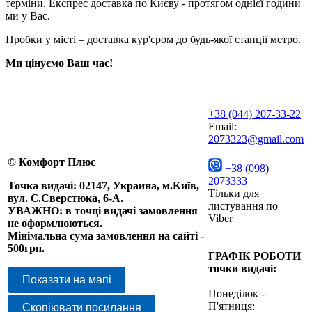
терміни. Експрес доставка по Києву - протягом однієї години
ми у Вас.
Пробки у місті – доставка кур'єром до будь-якої станції метро.
Ми цінуємо Ваш час!
+38 (044) 207-33-22
Email:
2073323@gmail.com
© Комфорт Плюс
+38 (098)
2073333
Точка видачі: 02147, Украина, м.Київ,
Тільки для
вул. Є.Сверстюка, 6-А.
листування по
УВАЖНО: в точці видачі замовлення
Viber
не оформлюються.
Мінімальна сума замовлення на сайті -
500грн.
ГРАФІК РОБОТИ
точки видачі:
Показати на мапі
Понеділок -
П'ятниця:
Скопіювати посилання