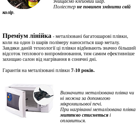
зчищаємо клейовий шар.
Поліестер
не повинен змінити свій
колір
.
Преміум лінійка
- металізовані багатошарові плівки,
коли на один із шарів полімеру наноситься шар металу.
Завдяки даній технології ці плівки відбивають значно більший
відсоток теплового випромінювання, тим самим ефективніше
захищаю салон від нагрівання в сонячні дні.
Гарантія на металізовані плівки
7-10 років.
Визначити
металізована плівка чи
ні можна за допомогою
мікрохвильової печі.
При нагріванні металізована плівка
миттєво стиснеться
і
оплавиться.