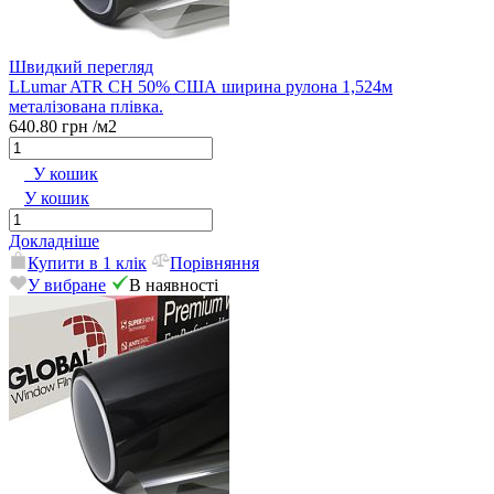
Швидкий перегляд
LLumar ATR CH 50% США ширина рулона 1,524м
металізована плівка.
640.80 грн
/м2
У кошик
У кошик
Докладніше
Купити в 1 клік
Порівняння
У вибране
В наявності