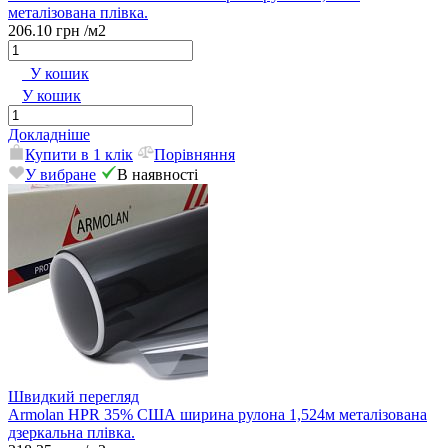
металізована плівка.
206.10 грн
/м2
У кошик
У кошик
Докладніше
Купити в 1 клік
Порівняння
У вибране
В наявності
Швидкий перегляд
Armolan HPR 35% США ширина рулона 1,524м металізована
дзеркальна плівка.