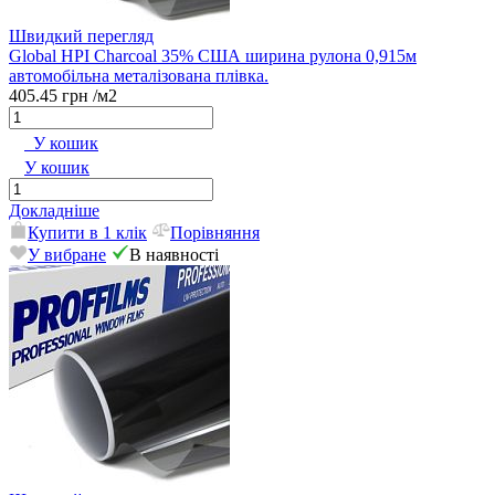
Швидкий перегляд
Global HPI Charcoal 35% США ширина рулона 0,915м
автомобільна металізована плівка.
405.45 грн
/м2
У кошик
У кошик
Докладніше
Купити в 1 клік
Порівняння
У вибране
В наявності