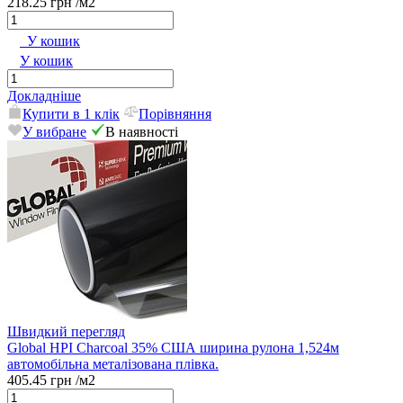
218.25 грн
/м2
У кошик
У кошик
Докладніше
Купити в 1 клік
Порівняння
У вибране
В наявності
Швидкий перегляд
Global HPI Charcoal 35% США ширина рулона 1,524м
автомобільна металізована плівка.
405.45 грн
/м2