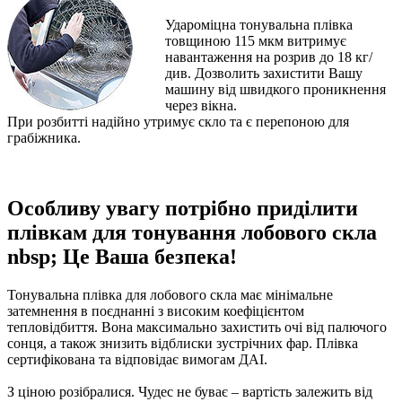
Удароміцна тонувальна плівка
товщиною 115 мкм витримує
навантаження на розрив до 18 кг/
див. Дозволить захистити Вашу
машину від швидкого проникнення
через вікна.
При розбитті надійно утримує скло та є перепоною для
грабіжника.
Особливу увагу потрібно приділити
плівкам для тонування лобового скла
nbsp; Це Ваша безпека!
Тонувальна плівка для лобового скла має мінімальне
затемнення в поєднанні з високим коефіцієнтом
тепловідбиття. Вона максимально захистить очі від палючого
сонця, а також знизить відблиски зустрічних фар. Плівка
сертифікована та відповідає вимогам ДАІ.
З ціною розібралися. Чудес не буває – вартість залежить від