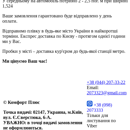
У середньому на автомобіль потрібно 2 - 2,5 пог. м при ширині
1,524
Ваше замовлення гарантовано буде відправлено у день
оплати.
Відправимо плівку в будь-яке місто України в найкоротші
терміни. Експрес доставка по Києву - протягом однієї години
ми у Вас.
Пробки у місті – доставка кур'єром до будь-якої станції метро.
Ми цінуємо Ваш час!
+38 (044) 207-33-22
Email:
2073323@gmail.com
© Комфорт Плюс
+38 (098)
2073333
Точка видачі: 02147, Украина, м.Київ,
Тільки для
вул. Є.Сверстюка, 6-А.
листування по
УВАЖНО: в точці видачі замовлення
Viber
не оформлюються.