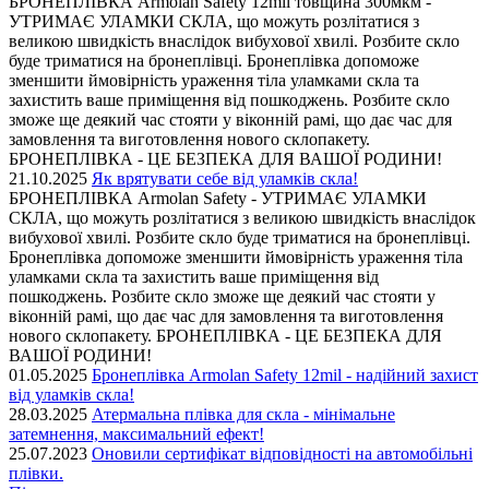
БРОНЕПЛІВКА Armolan Safety 12mil товщина 300мкм -
УТРИМАЄ УЛАМКИ СКЛА, що можуть розлітатися з
великою швидкість внаслідок вибухової хвилі. Розбите скло
буде триматися на бронеплівці. Бронеплівка допоможе
зменшити ймовірність ураження тіла уламками скла та
захистить ваше приміщення від пошкоджень. Розбите скло
зможе ще деякий час стояти у віконній рамі, що дає час для
замовлення та виготовлення нового склопакету.
БРОНЕПЛІВКА - ЦЕ БЕЗПЕКА ДЛЯ ВАШОЇ РОДИНИ!
21.10.2025
Як врятувати себе від уламків скла!
БРОНЕПЛІВКА Armolan Safety - УТРИМАЄ УЛАМКИ
СКЛА, що можуть розлітатися з великою швидкість внаслідок
вибухової хвилі. Розбите скло буде триматися на бронеплівці.
Бронеплівка допоможе зменшити ймовірність ураження тіла
уламками скла та захистить ваше приміщення від
пошкоджень. Розбите скло зможе ще деякий час стояти у
віконній рамі, що дає час для замовлення та виготовлення
нового склопакету. БРОНЕПЛІВКА - ЦЕ БЕЗПЕКА ДЛЯ
ВАШОЇ РОДИНИ!
01.05.2025
Бронеплівка Armolan Safety 12mil - надійний захист
від уламків скла!
28.03.2025
Атермальна плівка для скла - мінімальне
затемнення, максимальний ефект!
25.07.2023
Оновили сертифікат відповідності на автомобільні
плівки.