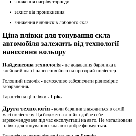
зниження нагріву торпеди
захист від проникнення
зниження відблисків лобового скла
Ціна плівки для тонування скла
автомобіля залежить від технології
нанесення кольору
Найдешевша технологія
- це додавання барвника в
клейовий шар і нанесення його на прозорий поліестер.
Головний недолік - неможливо забезпечити рівномірне
забарвлення.
Гарантія на ці плівки -
1 рік.
Друга технологія
- коли барвник знаходиться в самій
масі поліестеру. Ця бюджетна лінійка добре себе
зарекомендувала під час експлуатації на авто. Не металізована
плівка для тонування скла авто добре формується.
Гарантія на неметалізовані плівки
до 5 років.