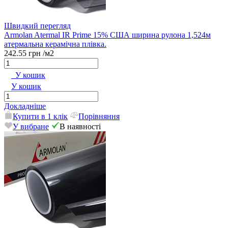
Швидкий перегляд
Armolan Atermal IR Prime 15% США ширина рулона 1,524м
атермальна керамічна плівка.
242.55 грн
/м2
У кошик
У кошик
Докладніше
Купити в 1 клік
Порівняння
У вибране
В наявності