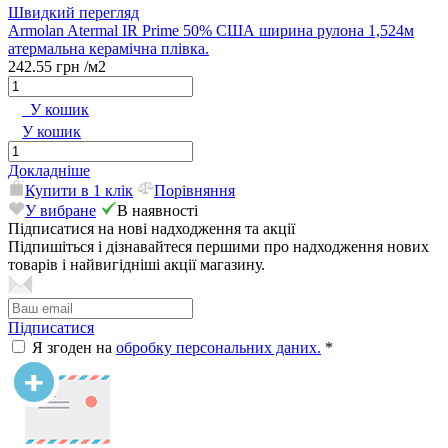
Швидкий перегляд
Armolan Atermal IR Prime 50% США ширина рулона 1,524м
атермальна керамічна плівка.
242.55 грн
/м2
У кошик
У кошик
Докладніше
Купити в 1 клік
Порівняння
У вибране
В наявності
Підписатися на нові надходження та акції
Підпишіться і дізнавайтеся першими про надходження нових
товарів і найвигідніші акції магазину.
Підписатися
Я згоден на
обробку персональних даних.
*