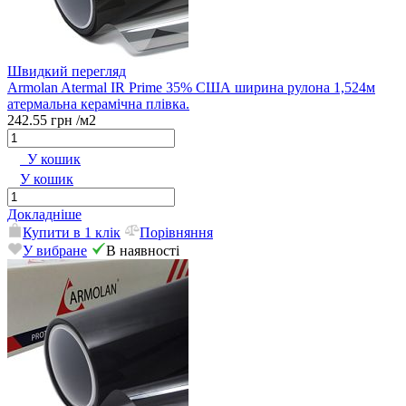
Швидкий перегляд
Armolan Atermal IR Prime 35% США ширина рулона 1,524м
атермальна керамічна плівка.
242.55 грн
/м2
У кошик
У кошик
Докладніше
Купити в 1 клік
Порівняння
У вибране
В наявності