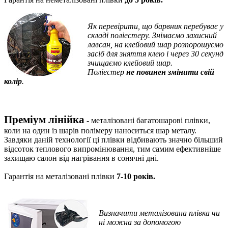
Як перевірити, що барвник перебуває у
складі поліестеру.
Знімаємо захисний
лавсан, на клейовий шар розпорошуємо
засіб для зняття клею і через 30 секунд
зчищаємо клейовий шар.
Поліестер
не повинен змінити свій
колір
.
Преміум лінійка
- металізовані багатошарові плівки,
коли на один із шарів полімеру наноситься шар металу.
Завдяки даній технології ці плівки відбивають значно більший
відсоток теплового випромінювання, тим самим ефективніше
захищаю салон від нагрівання в сонячні дні.
Гарантія на металізовані плівки
7-10 років.
Визначити
металізована плівка чи
ні можна за допомогою