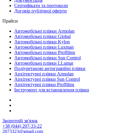
Документація
Сертифікати та протоколи
Договір публічної оферти
Прайси
Автомобільні плівки Armolan
Автомобільні плівки Global
Автомобільні плівки Kylon
Автомобільні плівки Luxman
Автомобільні плівки Proffilms
Автомобільні плівки Sun Control
Автомобільні плівки LLumar
Поліуретанові антигравійні плівки
Архітектурні плівки Armolan
Архітектурні плівки Sun Control
Архітектурні плівки Proffilms
Інструмент для встановлення плівки
Зворотній зв'язок
+38 (044) 207-33-22
2073323@gmail.com