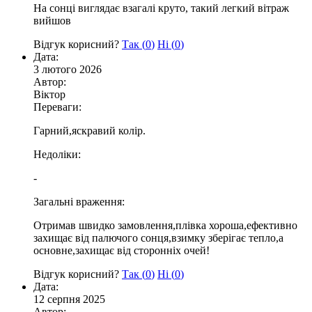
На сонці виглядає взагалі круто, такий легкий вітраж
вийшов
Відгук корисний?
Так (
0
)
Ні (
0
)
Дата:
3 лютого 2026
Автор:
Віктор
Переваги:
Гарний,яскравий колір.
Недоліки:
-
Загальні враження:
Отримав швидко замовлення,плівка хороша,ефективно
захищає від палючого сонця,взимку зберігає тепло,а
основне,захищає від сторонніх очей!
Відгук корисний?
Так (
0
)
Ні (
0
)
Дата:
12 серпня 2025
Автор: