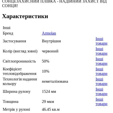
СОНЦЕЗАХИСНИЙ ПЛІВКА - НАДІЙНИЙ ЗАХИСТ ВІД
СОНЦЯ!
Характеристики
Інші
Бренд
Armolan
Інші
Застосування
Внутрішня
товари
Інші
Колір (вигляд зовні)
червоний
товари
Інші
Світлопроникність
50%
товари
Коефіцієнт
Інші
10%
тепловідображення
товари
Технологія надання
Інші
неметалізована
кольору
товари
Інші
Ширина рулону
1524 мм
товари
Інші
Товщина
29 мкм
товари
Метрів у рулоні
46.45 кв.м