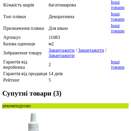
Інші
Кількість шарів
багатошарова
товари
Інші
Тип плівки
Декоративна
товари
Інші
Призначення плівки
Для вікон
товари
Артикул
11083
Базова одиниця
м2
Завантажити
/
Завантажити
/
Зображення товару
Завантажити
Гарантія від
Інші
2
виробника
товари
Гарантія від продавця
14 днів
Рейтинг
5
Супутні товари (3)
рекомендуємо