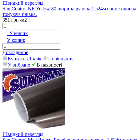
Швидкий перегляд
Sun Control NR Yellow 80 ширина рулона 1,524м сонцезахисна
тонуюча плівка.
351 грн
/м2
У кошик
У кошик
Докладніше
Купити в 1 клік
Порівняння
У вибране
В наявності
Швидкий перегляд
Sun Control Matt Bronze Premium ширина рулона 1,524м матова