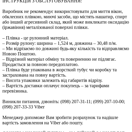
ІНСТРУКЦІЯ З ОБСЛУГОВУВАННЯ:
Виробник не рекомендує використовувати для миття вікон,
обклеєних плівкою, миючі засоби, що містять нашатир, спирт
або інший агресивний склад, який може викликати оксидацію
(іржавіння) металізованої поверхні плівки.
– Плівка - це рулонний матеріал.
– Розмір рулону: ширина – 1,524 м, довжина – 30,48 п/м.
– Ми відрізаємо по довжині будь-яку кількість та відправляємо
Новою Поштою.
– Відрізний матеріал обміну та поверненню не підлягає.
Продається за повною передоплатою.
– Плівка буде упакована в жорсткий тубус чи коробку та
застрахована на повну вартість.
– Висота упаковки залежить від габаритів відрізу.
– Вартість доставки оплачує покупець – за тарифами
перевізника.
Виникли питання, дзвоніть: (098) 207-31-11; (099) 207-10-00;
(098) 207-33-33 Viber
Менеджер допоможе Вам зробити розрахунок та надішле
вартість замовлення на Viber або пошту.