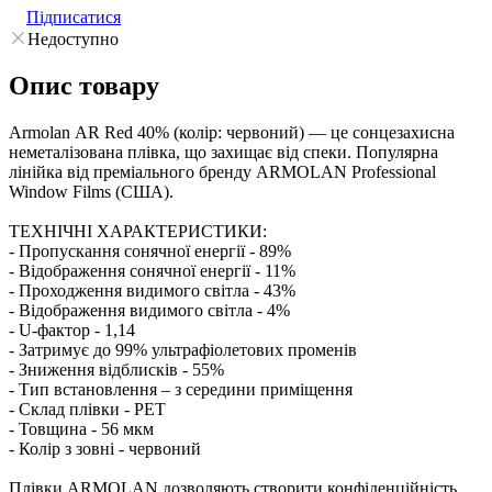
Підписатися
Недоступно
Опис товару
Armolan АR Red 40% (колір: червоний) — це сонцезахисна
неметалізована плівка, що захищає від спеки. Популярна
лінійка від преміального бренду ARMOLAN Professional
Window Films (США).
ТЕХНІЧНІ ХАРАКТЕРИСТИКИ:
- Пропускання сонячної енергії - 89%
- Відображення сонячної енергії - 11%
- Проходження видимого світла - 43%
- Відображення видимого світла - 4%
- U-фактор - 1,14
- Затримує до 99% ультрафіолетових променів
- Зниження відблисків - 55%
- Тип встановлення – з середини приміщення
- Склад плівки - PET
- Товщина - 56 мкм
- Колір з зовні - червоний
Плівки ARMOLAN дозволяють створити конфіденційність