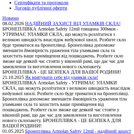
Сертифікати та протоколи
Договір публічної оферти
Новини
08.02.2026
НАДІЙНИЙ ЗАХИСТ ВІД УЛАМКІВ СКЛА!
БРОНЕПЛІВКА Armolan Safety 12mil товщина 300мкм -
УТРИМАЄ УЛАМКИ СКЛА, що можуть розлітатися з
великою швидкість внаслідок вибухової хвилі. Розбите скло
буде триматися на бронеплівці. Бронеплівка допоможе
зменшити ймовірність ураження тіла уламками скла та
захистить ваше приміщення від пошкоджень. Розбите скло
зможе ще деякий час стояти у віконній рамі, що дає час для
замовлення та виготовлення нового склопакету.
БРОНЕПЛІВКА - ЦЕ БЕЗПЕКА ДЛЯ ВАШОЇ РОДИНИ!
21.10.2025
Як врятувати себе від уламків скла!
БРОНЕПЛІВКА Armolan Safety - УТРИМАЄ УЛАМКИ
СКЛА, що можуть розлітатися з великою швидкість внаслідок
вибухової хвилі. Розбите скло буде триматися на бронеплівці.
Бронеплівка допоможе зменшити ймовірність ураження тіла
уламками скла та захистить ваше приміщення від
пошкоджень. Розбите скло зможе ще деякий час стояти у
віконній рамі, що дає час для замовлення та виготовлення
нового склопакету. БРОНЕПЛІВКА - ЦЕ БЕЗПЕКА ДЛЯ
ВАШОЇ РОДИНИ!
01.05.2025
Бронеплівка Armolan Safety 12mil - надійний захист