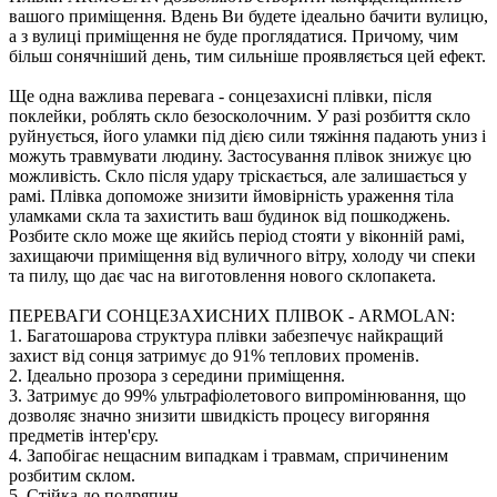
вашого приміщення. Вдень Ви будете ідеально бачити вулицю,
а з вулиці приміщення не буде проглядатися. Причому, чим
більш сонячніший день, тим сильніше проявляється цей ефект.
Ще одна важлива перевага - сонцезахисні плівки, після
поклейки, роблять скло безосколочним. У разі розбиття скло
руйнується, його уламки під дією сили тяжіння падають униз і
можуть травмувати людину. Застосування плівок знижує цю
можливість. Скло після удару тріскається, але залишається у
рамі. Плівка допоможе знизити ймовірність ураження тіла
уламками скла та захистить ваш будинок від пошкоджень.
Розбите скло може ще якийсь період стояти у віконній рамі,
захищаючи приміщення від вуличного вітру, холоду чи спеки
та пилу, що дає час на виготовлення нового склопакета.
ПЕРЕВАГИ СОНЦЕЗАХИСНИХ ПЛІВОК - ARMOLAN:
1. Багатошарова структура плівки забезпечує найкращий
захист від сонця затримує до 91% теплових променів.
2. Ідеально прозора з середини приміщення.
3. Затримує до 99% ультрафіолетового випромінювання, що
дозволяє значно знизити швидкість процесу вигоряння
предметів інтер'єру.
4. Запобігає нещасним випадкам і травмам, спричиненим
розбитим склом.
5. Стійка до подряпин.