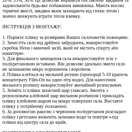
20%, 35%, 50%. Це дозволяє вирішити поставлене завдання та
задовольнити будь-яке побажання замовника. Мають високі
термічні якості, завдяки яким захищають від спеки літом і
значно знижують втрати тепла взимку.
ІНСТРУКЦІЯ З МОНТАЖУ:
1. Поріжте плівку за розмірами Ваших склопакетів ножицями.
2. Зачистіть скло від дрібних забруднень, використовуйте
скребок Неон і миючий засіб, який не містить спирту або
нашатирю.
3. Для фінального зачищення скла використовуйте згін з
поліуретановою вставкою. Він дозволяє ідеально змити скло
не залишаючи мікро порошинок і ворсинок.
4. Плівка клеїться на мильний розчин (пропорції 5-10 крапель
концентрату Film-On на один літр води). Для нанесення
мильного розчину використовуйте звичайний розпилювач.
5. Зніміть із плівки захисний шар (лавсан). Змочіть з
розпилювача клейовий шар мильним розчином і прикладіть
плівку клейовим шаром на мокру поверхню скла. Виставте
плівку у потрібному положенні.
6. За допомогою ракелю з червоним поліуретаном розгладьте
плівку і ретельно виженіть залишки води та повітря з-під
плівки від центру скла до країв.