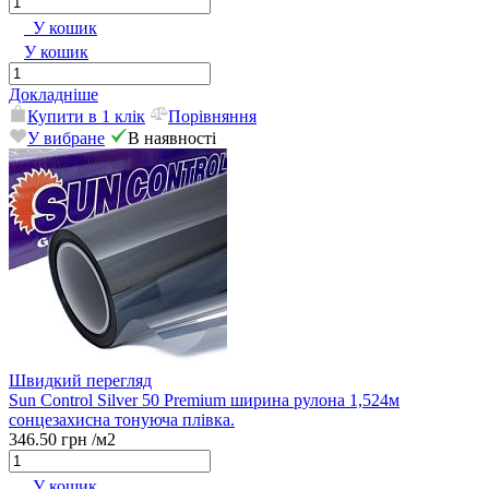
У кошик
У кошик
Докладніше
Купити в 1 клік
Порівняння
У вибране
В наявності
Швидкий перегляд
Sun Control Silver 50 Premium ширина рулона 1,524м
сонцезахисна тонуюча плівка.
346.50 грн
/м2
У кошик