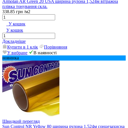
Armolan AR Green 20 USA ширина рулона 1,524м вітражна
плівка тонування скла.
338.85 грн
/м2
У кошик
У кошик
Докладніше
Купити в 1 клік
Порівняння
У вибране
В наявності
новинка
Швидкий перегляд
Sun Control NR Yellow 80 ширина рулона 1,524м сонцезахисна