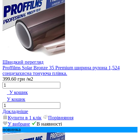
Швидкий перегляд
Proffilms Solar Bronze 35 Premium ширина рулона 1,524
сонцезахисна тонуюча плівка.
399.60 грн
/м2
У кошик
У кошик
Докладніше
Купити в 1 клік
Порівняння
У вибране
В наявності
новинка