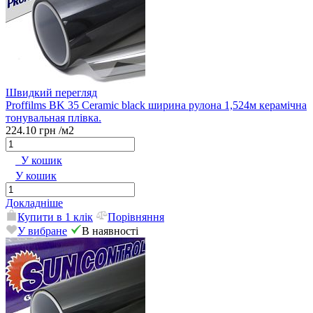
Швидкий перегляд
Proffilms BK 35 Сeramic black ширина рулона 1,524м керамічна
тонувальная плівка.
224.10 грн
/м2
У кошик
У кошик
Докладніше
Купити в 1 клік
Порівняння
У вибране
В наявності