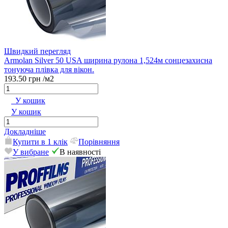
Швидкий перегляд
Armolan Silver 50 USA ширина рулона 1,524м сонцезахисна
тонуюча плівка для вікон.
193.50 грн
/м2
У кошик
У кошик
Докладніше
Купити в 1 клік
Порівняння
У вибране
В наявності