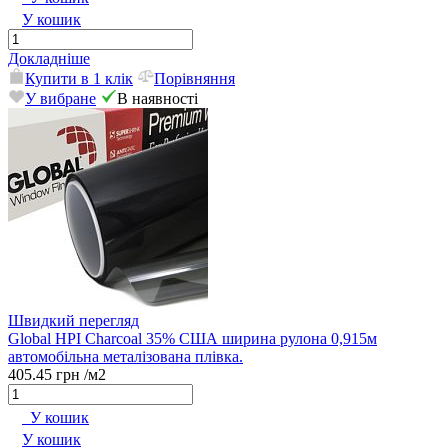
У кошик
Докладніше
Купити в 1 клік
Порівняння
У вибране
В наявності
Швидкий перегляд
Global HPI Charcoal 35% США ширина рулона 0,915м
автомобільна металізована плівка.
405.45 грн
/м2
У кошик
У кошик