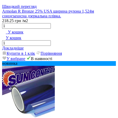
Швидкий перегляд
Armolan R Bronze 25% USA ширина рулона 1,524м
сонцезахисна дзеркальна плівка.
218.25 грн
/м2
У кошик
У кошик
Докладніше
Купити в 1 клік
Порівняння
У вибране
В наявності
новинка