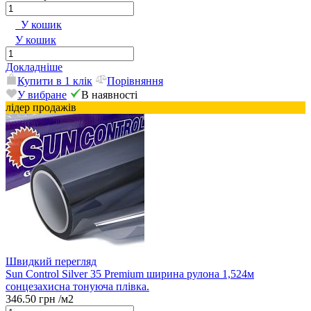
У кошик
У кошик
Докладніше
Купити в 1 клік
Порівняння
У вибране
В наявності
лідер продажів
Швидкий перегляд
Sun Control Silver 35 Premium ширина рулона 1,524м
сонцезахисна тонуюча плівка.
346.50 грн
/м2