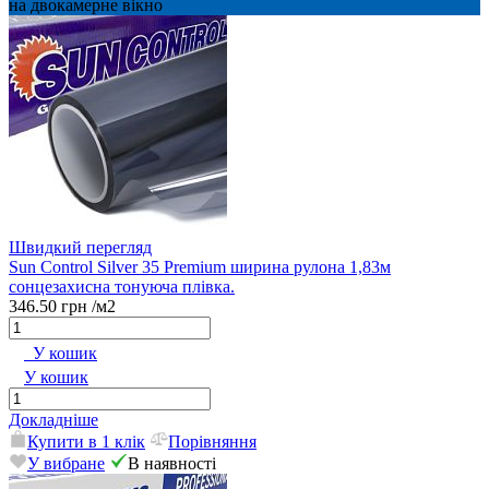
на двокамерне вікно
Швидкий перегляд
Sun Control Silver 35 Premium ширина рулона 1,83м
сонцезахисна тонуюча плівка.
346.50 грн
/м2
У кошик
У кошик
Докладніше
Купити в 1 клік
Порівняння
У вибране
В наявності