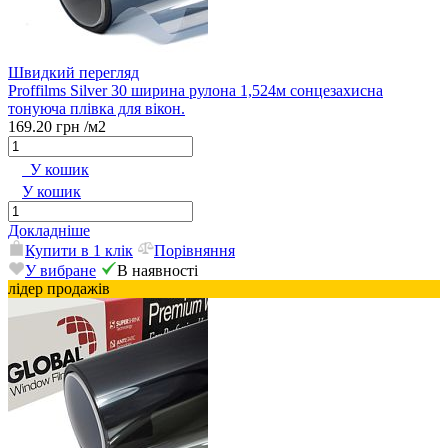
Швидкий перегляд
Proffilms Silver 30 ширина рулона 1,524м cонцезахисна
тонуюча плівка для вікон.
169.20 грн
/м2
У кошик
У кошик
Докладніше
Купити в 1 клік
Порівняння
У вибране
В наявності
лідер продажів