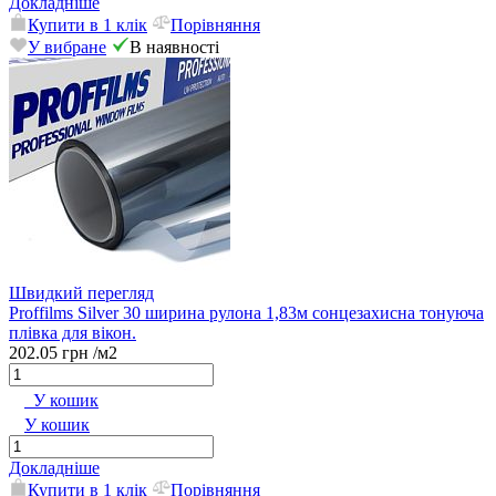
Докладніше
Купити в 1 клік
Порівняння
У вибране
В наявності
Швидкий перегляд
Proffilms Silver 30 ширина рулона 1,83м сонцезахисна тонуюча
плівка для вікон.
202.05 грн
/м2
У кошик
У кошик
Докладніше
Купити в 1 клік
Порівняння