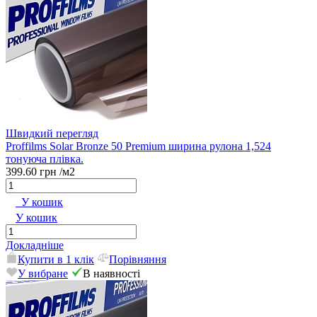
Швидкий перегляд
Proffilms Solar Bronze 50 Premium ширина рулона 1,524
тонуюча плівка.
399.60 грн
/м2
У кошик
У кошик
Докладніше
Купити в 1 клік
Порівняння
У вибране
В наявності