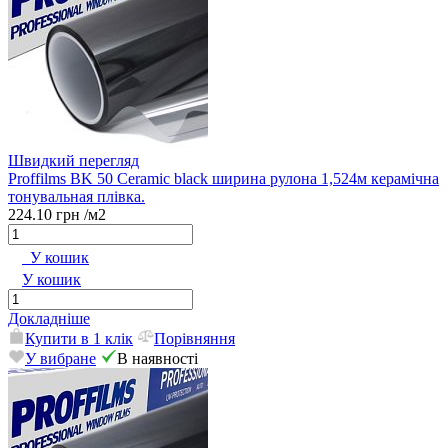
Швидкий перегляд
Proffilms BK 50 Сeramic black ширина рулона 1,524м керамічна
тонувальная плівка.
224.10 грн
/м2
У кошик
У кошик
Докладніше
Купити в 1 клік
Порівняння
У вибране
В наявності