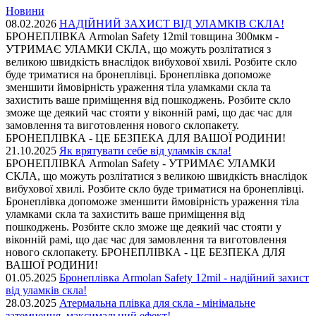
Новини
08.02.2026
НАДІЙНИЙ ЗАХИСТ ВІД УЛАМКІВ СКЛА!
БРОНЕПЛІВКА Armolan Safety 12mil товщина 300мкм -
УТРИМАЄ УЛАМКИ СКЛА, що можуть розлітатися з
великою швидкість внаслідок вибухової хвилі. Розбите скло
буде триматися на бронеплівці. Бронеплівка допоможе
зменшити ймовірність ураження тіла уламками скла та
захистить ваше приміщення від пошкоджень. Розбите скло
зможе ще деякий час стояти у віконній рамі, що дає час для
замовлення та виготовлення нового склопакету.
БРОНЕПЛІВКА - ЦЕ БЕЗПЕКА ДЛЯ ВАШОЇ РОДИНИ!
21.10.2025
Як врятувати себе від уламків скла!
БРОНЕПЛІВКА Armolan Safety - УТРИМАЄ УЛАМКИ
СКЛА, що можуть розлітатися з великою швидкість внаслідок
вибухової хвилі. Розбите скло буде триматися на бронеплівці.
Бронеплівка допоможе зменшити ймовірність ураження тіла
уламками скла та захистить ваше приміщення від
пошкоджень. Розбите скло зможе ще деякий час стояти у
віконній рамі, що дає час для замовлення та виготовлення
нового склопакету. БРОНЕПЛІВКА - ЦЕ БЕЗПЕКА ДЛЯ
ВАШОЇ РОДИНИ!
01.05.2025
Бронеплівка Armolan Safety 12mil - надійний захист
від уламків скла!
28.03.2025
Атермальна плівка для скла - мінімальне
затемнення, максимальний ефект!