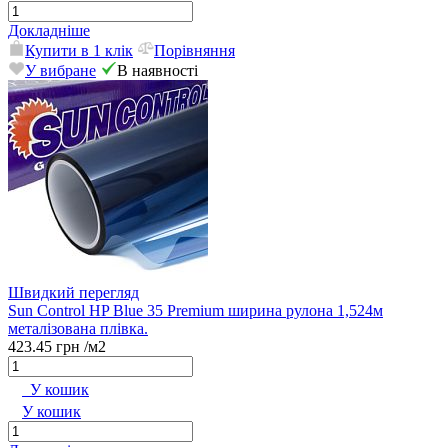
Докладніше
Купити в 1 клік
Порівняння
У вибране
В наявності
Швидкий перегляд
Sun Control HP Blue 35 Premium ширина рулона 1,524м
металізована плівка.
423.45 грн
/м2
У кошик
У кошик