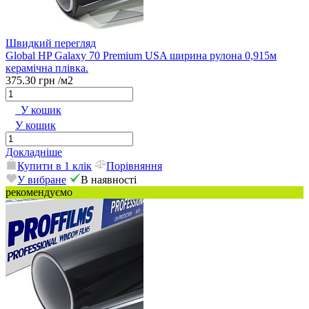
Швидкий перегляд
Global HP Galaxy 70 Premium USA ширина рулона 0,915м
керамічна плівка.
375.30 грн
/м2
У кошик
У кошик
Докладніше
Купити в 1 клік
Порівняння
У вибране
В наявності
рекомендуємо