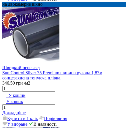
на двокамерне вікно
Швидкий перегляд
Sun Control Silver 35 Premium ширина рулона 1,83м
сонцезахисна тонуюча плівка.
346.50 грн
/м2
У кошик
У кошик
Докладніше
Купити в 1 клік
Порівняння
У вибране
В наявності