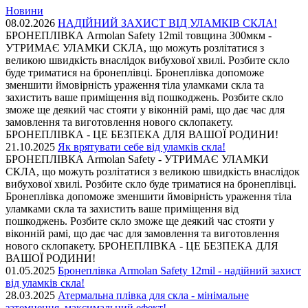
Новини
08.02.2026
НАДІЙНИЙ ЗАХИСТ ВІД УЛАМКІВ СКЛА!
БРОНЕПЛІВКА Armolan Safety 12mil товщина 300мкм -
УТРИМАЄ УЛАМКИ СКЛА, що можуть розлітатися з
великою швидкість внаслідок вибухової хвилі. Розбите скло
буде триматися на бронеплівці. Бронеплівка допоможе
зменшити ймовірність ураження тіла уламками скла та
захистить ваше приміщення від пошкоджень. Розбите скло
зможе ще деякий час стояти у віконній рамі, що дає час для
замовлення та виготовлення нового склопакету.
БРОНЕПЛІВКА - ЦЕ БЕЗПЕКА ДЛЯ ВАШОЇ РОДИНИ!
21.10.2025
Як врятувати себе від уламків скла!
БРОНЕПЛІВКА Armolan Safety - УТРИМАЄ УЛАМКИ
СКЛА, що можуть розлітатися з великою швидкість внаслідок
вибухової хвилі. Розбите скло буде триматися на бронеплівці.
Бронеплівка допоможе зменшити ймовірність ураження тіла
уламками скла та захистить ваше приміщення від
пошкоджень. Розбите скло зможе ще деякий час стояти у
віконній рамі, що дає час для замовлення та виготовлення
нового склопакету. БРОНЕПЛІВКА - ЦЕ БЕЗПЕКА ДЛЯ
ВАШОЇ РОДИНИ!
01.05.2025
Бронеплівка Armolan Safety 12mil - надійний захист
від уламків скла!
28.03.2025
Атермальна плівка для скла - мінімальне
затемнення, максимальний ефект!