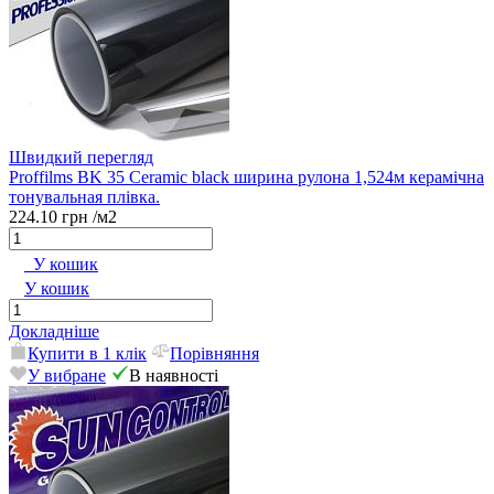
Швидкий перегляд
Proffilms BK 35 Сeramic black ширина рулона 1,524м керамічна
тонувальная плівка.
224.10 грн
/м2
У кошик
У кошик
Докладніше
Купити в 1 клік
Порівняння
У вибране
В наявності