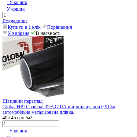
У кошик
У кошик
Докладніше
Купити в 1 клік
Порівняння
У вибране
В наявності
Швидкий перегляд
Global HPI Charcoal 35% США ширина рулона 0,915м
автомобільна металізована плівка.
405.45 грн
/м2
У кошик