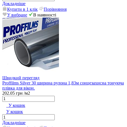
Докладніше
Купити в 1 клік
Порівняння
У вибране
В наявності
Швидкий перегляд
Proffilms Silver 30 ширина рулона 1,83м сонцезахисна тонуюча
плівка для вікон.
202.05 грн
/м2
У кошик
У кошик
Докладніше