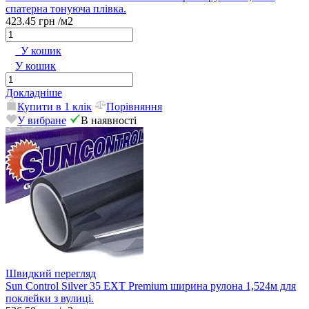
спатерна тонуюча плівка.
423.45 грн
/м2
У кошик
У кошик
Докладніше
Купити в 1 клік
Порівняння
У вибране
В наявності
Швидкий перегляд
Sun Control Silver 35 EXT Premium ширина рулона 1,524м для
поклейки з вулиці.