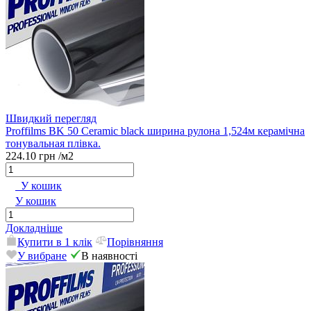
Швидкий перегляд
Proffilms BK 50 Сeramic black ширина рулона 1,524м керамічна
тонувальная плівка.
224.10 грн
/м2
У кошик
У кошик
Докладніше
Купити в 1 клік
Порівняння
У вибране
В наявності