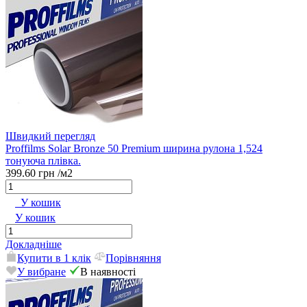
Швидкий перегляд
Proffilms Solar Bronze 50 Premium ширина рулона 1,524
тонуюча плівка.
399.60 грн
/м2
У кошик
У кошик
Докладніше
Купити в 1 клік
Порівняння
У вибране
В наявності