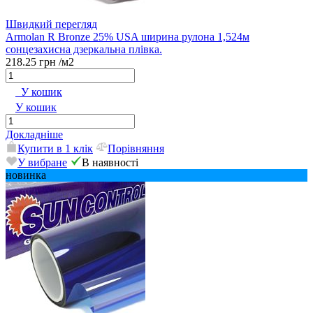
Швидкий перегляд
Armolan R Bronze 25% USA ширина рулона 1,524м
сонцезахисна дзеркальна плівка.
218.25 грн
/м2
У кошик
У кошик
Докладніше
Купити в 1 клік
Порівняння
У вибране
В наявності
новинка