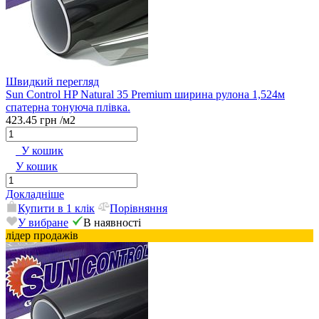
Швидкий перегляд
Sun Control HP Natural 35 Premium ширина рулона 1,524м
спатерна тонуюча плівка.
423.45 грн
/м2
У кошик
У кошик
Докладніше
Купити в 1 клік
Порівняння
У вибране
В наявності
лідер продажів