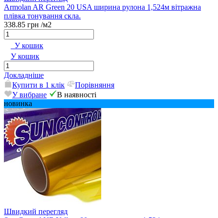
Armolan AR Green 20 USA ширина рулона 1,524м вітражна
плівка тонування скла.
338.85 грн
/м2
У кошик
У кошик
Докладніше
Купити в 1 клік
Порівняння
У вибране
В наявності
новинка
Швидкий перегляд