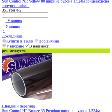
Sun Control NR Yellow 80 ширина рулона 1,524м сонцезахисна
тонуюча плівка.
351 грн
/м2
У кошик
У кошик
Докладніше
Купити в 1 клік
Порівняння
У вибране
В наявності
рекомендуємо
Швидкий перегляд
Sun Control HP Bronze 35 Premium ширина рулона 1,524м