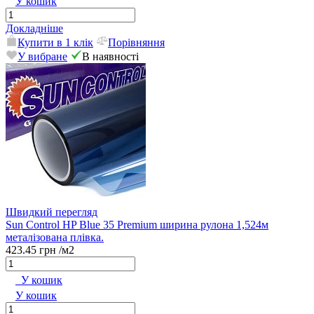
У кошик
Докладніше
Купити в 1 клік
Порівняння
У вибране
В наявності
Швидкий перегляд
Sun Control HP Blue 35 Premium ширина рулона 1,524м
металізована плівка.
423.45 грн
/м2
У кошик
У кошик