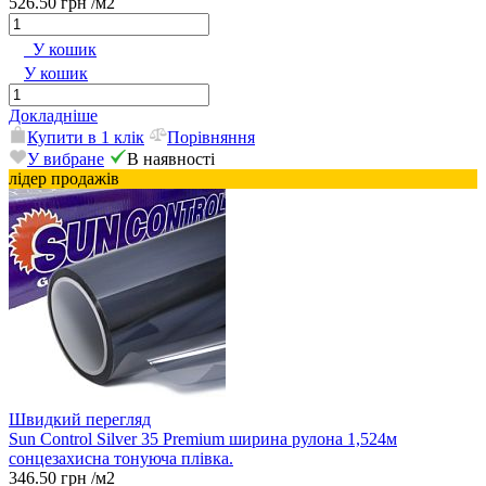
526.50 грн
/м2
У кошик
У кошик
Докладніше
Купити в 1 клік
Порівняння
У вибране
В наявності
лідер продажів
Швидкий перегляд
Sun Control Silver 35 Premium ширина рулона 1,524м
сонцезахисна тонуюча плівка.
346.50 грн
/м2