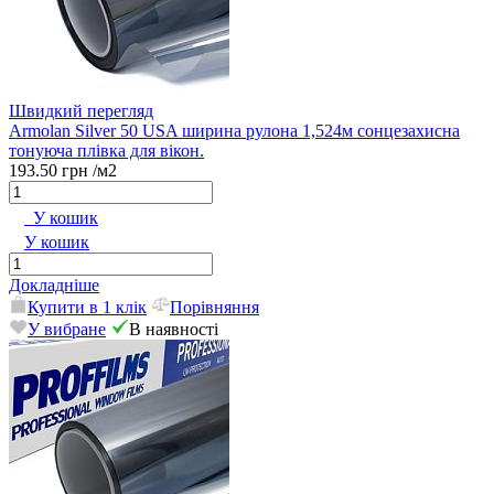
Швидкий перегляд
Armolan Silver 50 USA ширина рулона 1,524м сонцезахисна
тонуюча плівка для вікон.
193.50 грн
/м2
У кошик
У кошик
Докладніше
Купити в 1 клік
Порівняння
У вибране
В наявності