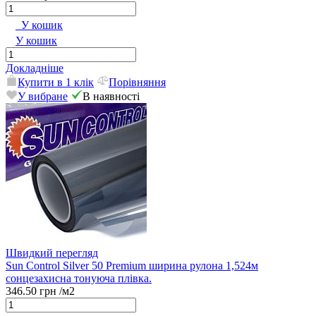
У кошик
У кошик
Докладніше
Купити в 1 клік
Порівняння
У вибране
В наявності
Швидкий перегляд
Sun Control Silver 50 Premium ширина рулона 1,524м
сонцезахисна тонуюча плівка.
346.50 грн
/м2