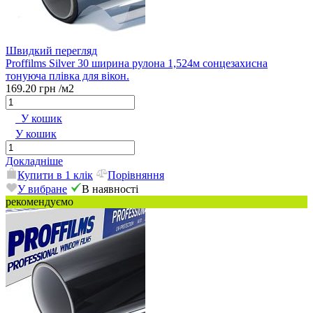
Швидкий перегляд
Proffilms Silver 30 ширина рулона 1,524м cонцезахисна
тонуюча плівка для вікон.
169.20 грн
/м2
У кошик
У кошик
Докладніше
Купити в 1 клік
Порівняння
У вибране
В наявності
рекомендуємо