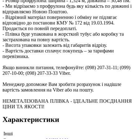
- Розмір профрулона: ширина - 1,524 м, довжина – 30,48 пм.
- Ми відрізаємо з профрулона будь яку кількість по довжині і
відправляємо Новою Поштою.
- Відрізний матеріал поверненню і обміну не підлягає
відповідно до постанови КМУ № 172 від 19.03.1994.
Продається по повній передоплаті.
- Плівка буде упакована в жорсткий тубус або коробку та
застрахована на повну вартість.
- Висота упаковки залежить від габаритів відрізу.
- Вартість доставки сплачує покупець – за тарифами
перевізника.
Якщо виникли питання, телефонуйте: (098) 207-31-11; (099)
207-10-00; (098) 207-33-33 Viber.
Менеджер допоможе Вам зробити розрахунок і надішле
вартість замовлення на Viber або на пошту.
НЕМЕТАЛІЗОВАНА ПЛІВКА - ІДЕАЛЬНЕ ПОЄДНАННЯ
ЦІНИ ТА ЯКОСТІ!
Характеристики
Інші