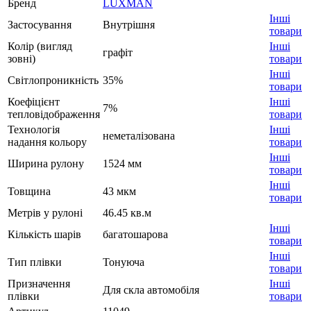
Бренд
LUXMAN
Інші
Застосування
Внутрішня
товари
Колір (вигляд
Інші
графіт
зовні)
товари
Інші
Світлопроникність
35%
товари
Коефіцієнт
Інші
7%
тепловідображення
товари
Технологія
Інші
неметалізована
надання кольору
товари
Інші
Ширина рулону
1524 мм
товари
Інші
Товщина
43 мкм
товари
Метрів у рулоні
46.45 кв.м
Інші
Кількість шарів
багатошарова
товари
Інші
Тип плівки
Тонуюча
товари
Призначення
Інші
Для скла автомобіля
плівки
товари