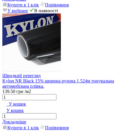
Купити в 1 клік
Порівняння
У вибране
В наявності
Швидкий перегляд
Kylon NR Black 15% ширина рулона 1,524м тонувальна
автомобільна плівка.
139.50 грн
/м2
У кошик
У кошик
Докладніше
Купити в 1 клік
Порівняння