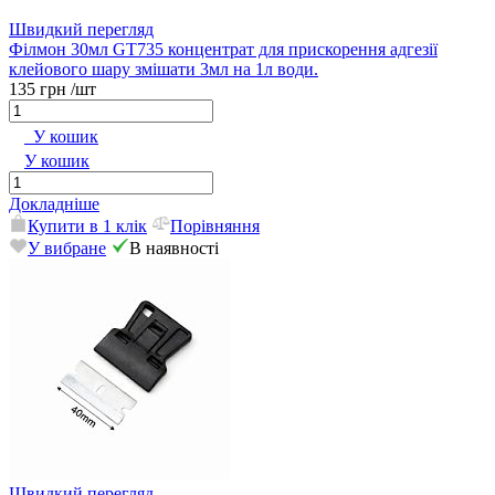
Швидкий перегляд
Філмон 30мл GT735 концентрат для прискорення адгезії
клейового шару змішати 3мл на 1л води.
135 грн
/шт
У кошик
У кошик
Докладніше
Купити в 1 клік
Порівняння
У вибране
В наявності
Швидкий перегляд