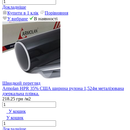
Докладніше
Купити в 1 клік
Порівняння
У вибране
В наявності
Швидкий перегляд
Armolan HPR 35% США ширина рулона 1,524м металізована
дзеркальна плівка.
218.25 грн
/м2
У кошик
У кошик
Докладніше