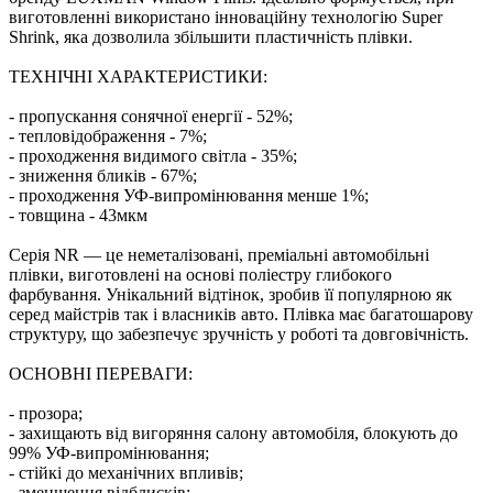
виготовленні використано інноваційну технологію Super
Shrink, яка дозволила збільшити пластичність плівки.
ТЕХНІЧНІ ХАРАКТЕРИСТИКИ:
- пропускання сонячної енергії - 52%;
- тепловідображення - 7%;
- проходження видимого світла - 35%;
- зниження бликів - 67%;
- проходження УФ-випромінювання менше 1%;
- товщина - 43мкм
Серія NR — це неметалізовані, преміальні автомобільні
плівки, виготовлені на основі поліестру глибокого
фарбування. Унікальний відтінок, зробив її популярною як
серед майстрів так і власників авто. Плівка має багатошарову
структуру, що забезпечує зручність у роботі та довговічність.
ОСНОВНІ ПЕРЕВАГИ:
- прозора;
- захищають від вигоряння салону автомобіля, блокують до
99% УФ-випромінювання;
- стійкі до механічних впливів;
- зменшення відблисків;