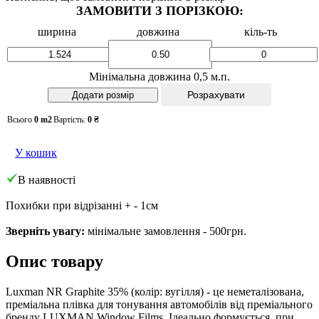
ЗАМОВИТИ З ПОРІЗКОЮ:
ширина
довжина
кіль-ть
Мінімальна довжина 0,5 м.п.
Розрахувати
Всього
0
m2
Вартість:
0
₴
У кошик
В наявності
Похибки при відрізанні + - 1см
Зверніть увагу:
мінімальне замовлення - 500грн.
Опис товару
Luxman NR Graphite 35% (колір: вугілля) - це неметалізована,
преміальна плівка для тонування автомобілів від преміального
бренду LUXMAN Window Films. Ідеально формується, при