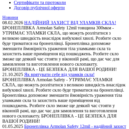
Сертифікати та протоколи
Договір публічної оферти
Новини
08.02.2026
НАДІЙНИЙ ЗАХИСТ ВІД УЛАМКІВ СКЛА!
БРОНЕПЛІВКА Armolan Safety 12mil товщина 300мкм -
УТРИМАЄ УЛАМКИ СКЛА, що можуть розлітатися з
великою швидкість внаслідок вибухової хвилі. Розбите скло
буде триматися на бронеплівці. Бронеплівка допоможе
зменшити ймовірність ураження тіла уламками скла та
захистить ваше приміщення від пошкоджень. Розбите скло
зможе ще деякий час стояти у віконній рамі, що дає час для
замовлення та виготовлення нового склопакету.
БРОНЕПЛІВКА - ЦЕ БЕЗПЕКА ДЛЯ ВАШОЇ РОДИНИ!
21.10.2025
Як врятувати себе від уламків скла!
БРОНЕПЛІВКА Armolan Safety - УТРИМАЄ УЛАМКИ
СКЛА, що можуть розлітатися з великою швидкість внаслідок
вибухової хвилі. Розбите скло буде триматися на бронеплівці.
Бронеплівка допоможе зменшити ймовірність ураження тіла
уламками скла та захистить ваше приміщення від
пошкоджень. Розбите скло зможе ще деякий час стояти у
віконній рамі, що дає час для замовлення та виготовлення
нового склопакету. БРОНЕПЛІВКА - ЦЕ БЕЗПЕКА ДЛЯ
ВАШОЇ РОДИНИ!
01.05.2025
Бронеплівка Armolan Safety 12mil - надійний захист