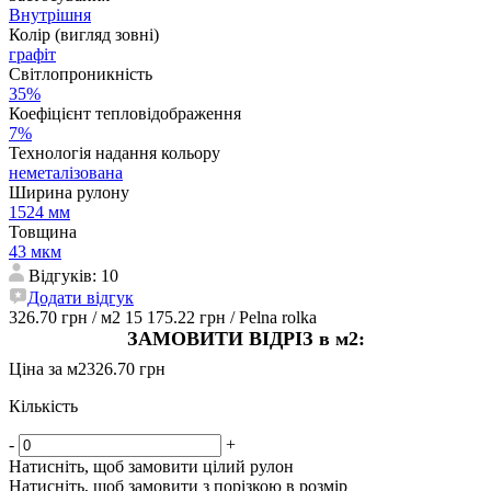
Внутрішня
Колір (вигляд зовні)
графіт
Світлопроникність
35%
Коефіцієнт тепловідображення
7%
Технологія надання кольору
неметалізована
Ширина рулону
1524 мм
Товщина
43 мкм
Відгуків: 10
Додати відгук
326.70 грн
/ м2
15 175.22 грн
/ Pelna rolka
ЗАМОВИТИ ВІДРІЗ в м2:
Ціна за м2
326.70 грн
Кількість
-
+
Натисніть, щоб замовити цілий рулон
Натисніть, щоб замовити з порізкою в розмір