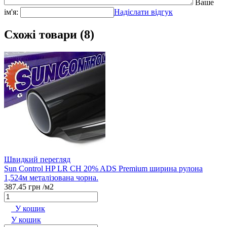
Ваше
ім'я:
Надіслати відгук
Схожі товари (8)
Швидкий перегляд
Sun Control HP LR CH 20% ADS Premium ширина рулона
1,524м металізована чорна.
387.45 грн
/м2
У кошик
У кошик