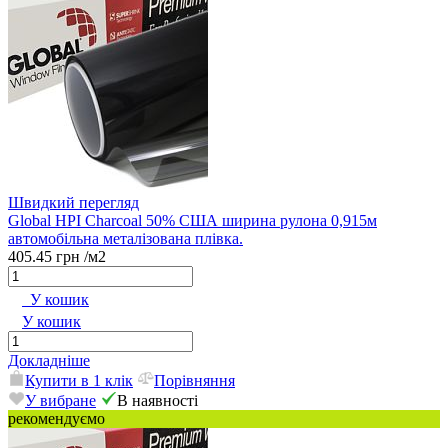
Швидкий перегляд
Global HPI Charcoal 50% США ширина рулона 0,915м
автомобільна металізована плівка.
405.45 грн
/м2
У кошик
У кошик
Докладніше
Купити в 1 клік
Порівняння
У вибране
В наявності
рекомендуємо