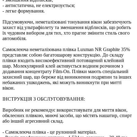
- антистатична, не електризується;
- легке формування.
Підсумовуючи, неметалізовані тонування вікон забезпечують
захист від ультрафіолету та зменшення відблисків, що робить
їх чудовим вибором для тих, хто прагне змінити стиль свого
автомобіля.
Самоклеюча неметалізована плівка Luxman NR Graphite 35%
представляє собою багатошарову конструкцію. До складу
плівки входить високоефективний потовщений клейовий
шар. Молекулярний клей активується водним розчином з
додавання концентрату Film-On. Плівки мають спеціальний
захисний шар, що береже від виникнення подряпин та інших
небажаних ушкоджень, які можуть виникнути при митті
вікон.
ІНСТРУКЦІЯ З ОБСЛУГОВУВАННЯ:
Виробник не рекомендує використовувати для миття вікон,
обклеєних плівкою, миючі засоби, що містять нашатир, спирт
або інший агресивний склад.
- Самоклеюча плівка - це рулонний матеріал.