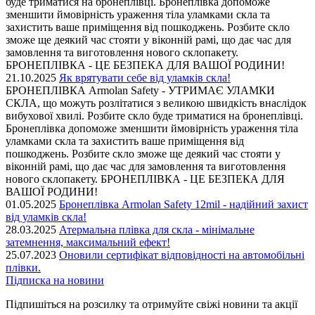
буде триматися на бронеплівці. Бронеплівка допоможе
зменшити ймовірність ураження тіла уламками скла та
захистить ваше приміщення від пошкоджень. Розбите скло
зможе ще деякий час стояти у віконній рамі, що дає час для
замовлення та виготовлення нового склопакету.
БРОНЕПЛІВКА - ЦЕ БЕЗПЕКА ДЛЯ ВАШОЇ РОДИНИ!
21.10.2025
Як врятувати себе від уламків скла!
БРОНЕПЛІВКА Armolan Safety - УТРИМАЄ УЛАМКИ
СКЛА, що можуть розлітатися з великою швидкість внаслідок
вибухової хвилі. Розбите скло буде триматися на бронеплівці.
Бронеплівка допоможе зменшити ймовірність ураження тіла
уламками скла та захистить ваше приміщення від
пошкоджень. Розбите скло зможе ще деякий час стояти у
віконній рамі, що дає час для замовлення та виготовлення
нового склопакету. БРОНЕПЛІВКА - ЦЕ БЕЗПЕКА ДЛЯ
ВАШОЇ РОДИНИ!
01.05.2025
Бронеплівка Armolan Safety 12mil - надійний захист
від уламків скла!
28.03.2025
Атермальна плівка для скла - мінімальне
затемнення, максимальний ефект!
25.07.2023
Оновили сертифікат відповідності на автомобільні
плівки.
Підписка на новини
Підпишіться на розсилку та отримуйте свіжі новини та акції