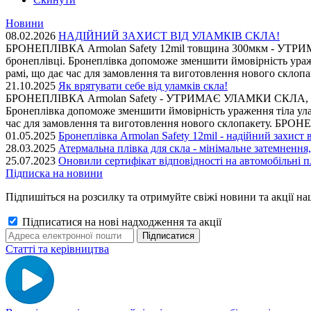
Новини
08.02.2026
НАДІЙНИЙ ЗАХИСТ ВІД УЛАМКІВ СКЛА!
БРОНЕПЛІВКА Armolan Safety 12mil товщина 300мкм - УТРИМАЄ
бронеплівці. Бронеплівка допоможе зменшити ймовірність ураж
рамі, що дає час для замовлення та виготовлення нового 
21.10.2025
Як врятувати себе від уламків скла!
БРОНЕПЛІВКА Armolan Safety - УТРИМАЄ УЛАМКИ СКЛА, що можу
Бронеплівка допоможе зменшити ймовірність ураження тіла улам
час для замовлення та виготовлення нового склопакету.
01.05.2025
Бронеплівка Armolan Safety 12mil - надійний захист в
28.03.2025
Атермальна плівка для скла - мінімальне затемнення
25.07.2023
Оновили сертифікат відповідності на автомобільні п
Підписка на новини
Підпишіться на розсилку та отримуйте свіжі новини та акції на
Підписатися на нові надходження та акції
Статті та керівництва