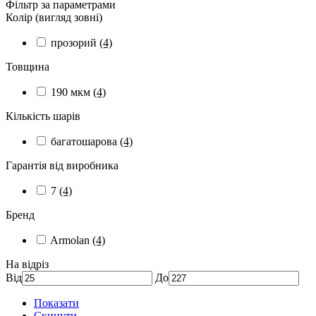
Фільтр за параметрами
Колір (вигляд зовні)
прозорий
(4)
Товщина
190 мкм
(4)
Кількість шарів
багатошарова
(4)
Гарантія від виробника
7
(4)
Бренд
Armolan
(4)
На відріз
Від
До
Показати
Скинути