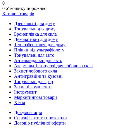
0
0
У кошику
порожньо
Каталог товарів
Дзеркальні для дому
Тонувальні для дому
Бронеплівка для скла
Декоративні для дому
Теплозберігаючі для дому
Плівки від ультрафіолету
Тонувальні для авто
Антивандальні для авто
Атермальні, тонуючі для лобового скла
Захист лобового скла
Антигравійні та кузовні
Тонувальні для фар
Захисні комплекти
Інструмент
Маркетингові товари
Хімія
Документація
Сертифікати та протоколи
Договір публічної оферти