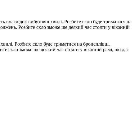
аслідок вибухової хвилі. Розбите скло буде триматися на
джень. Розбите скло зможе ще деякий час стояти у віконній
лі. Розбите скло буде триматися на бронеплівці.
е скло зможе ще деякий час стояти у віконній рамі, що дає