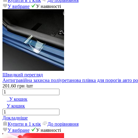
Купити в 1 клік
До порівняння
У вибране
У наявності
Швидкий перегляд
Антигравійна захисна поліуретанова плівка для порогів авто р
201.60 грн
/шт
У кошик
У кошик
Докладніше
Купити в 1 клік
До порівняння
У вибране
У наявності