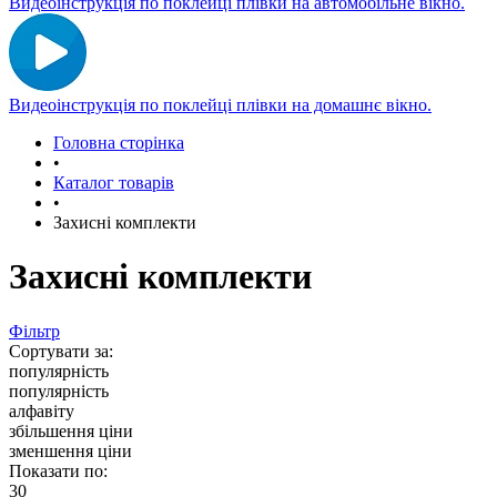
Видеоінструкція по поклейці плівки на автомобільне вікно.
Видеоінструкція по поклейці плівки на домашнє вікно.
Головна сторінка
•
Каталог товарів
•
Захисні комплекти
Захисні комплекти
Фільтр
Сортувати за:
популярність
популярність
алфавіту
збільшення ціни
зменшення ціни
Показати по:
30