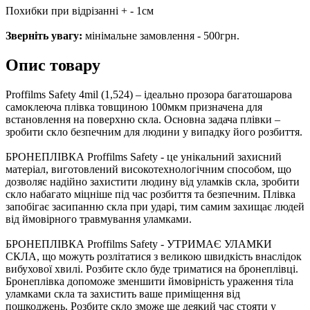
Похибки при відрізанні + - 1см
Зверніть увагу:
мінімальне замовлення - 500грн.
Опис товару
Proffilms Safety 4mil (1,524) – ідеально прозора багатошарова
самоклеюча плівка товщиною 100мкм призначена для
встановлення на поверхню скла. Основна задача плівки –
зробити скло безпечним для людини у випадку його розбиття.
БРОНЕПЛІВКА Proffilms Safety - це унікальний захисний
матеріал, виготовлений високотехнологічним способом, що
дозволяє надійно захистити людину від уламків скла, зробити
скло набагато міцніше під час розбиття та безпечним. Плівка
запобігає засипанню скла при ударі, тим самим захищає людей
від ймовірного травмування уламками.
БРОНЕПЛІВКА Proffilms Safety - УТРИМАЄ УЛАМКИ
СКЛА, що можуть розлітатися з великою швидкість внаслідок
вибухової хвилі. Розбите скло буде триматися на бронеплівці.
Бронеплівка допоможе зменшити ймовірність ураження тіла
уламками скла та захистить ваше приміщення від
пошкоджень. Розбите скло зможе ще деякий час стояти у