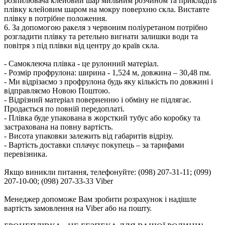
розпилювача клейовий шар мильним розчином та прикладіть
плівку клейовим шаром на мокру поверхню скла. Виставте
плівку в потрібне положення.
6. За допомогою ракеля з червоним поліуретаном потрібно
розгладити плівку та ретельно вигнати залишки води та
повітря з під плівки від центру до країв скла.
- Самоклеюча плівка - це рулонний матеріал.
- Розмір профрулона: ширина - 1,524 м, довжина – 30,48 пм.
- Ми відрізаємо з профрулона будь яку кількість по довжині і
відправляємо Новою Поштою.
- Відрізний матеріал поверненню і обміну не підлягає.
Продається по повній передоплаті.
- Плівка буде упакована в жорсткий тубус або коробку та
застрахована на повну вартість.
- Висота упаковки залежить від габаритів відрізу.
- Вартість доставки сплачує покупець – за тарифами
перевізника.
Якщо виникли питання, телефонуйте: (098) 207-31-11; (099)
207-10-00; (098) 207-33-33 Viber
Менеджер допоможе Вам зробити розрахунок і надішле
вартість замовлення на Viber або на пошту.