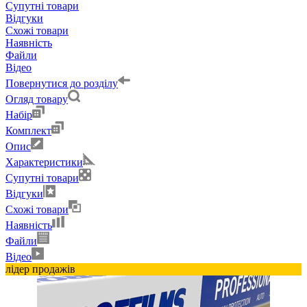
Супутні товари
Відгуки
Схожі товари
Наявність
Файли
Відео
Повернутися до розділу
Огляд товару
Набір
Комплект
Опис
Характеристики
Супутні товари
Відгуки
Схожі товари
Наявність
Файли
Відео
лідер продажів