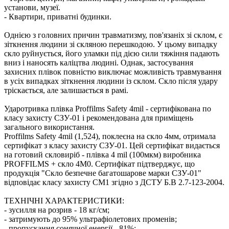
установи, музеї.
- Квартири, приватні будинки.
Однією з головних причин травматизму, пов'язаніх зі склом, є
зіткнення людини зі скляною перешкодою. У цьому випадку
скло руйнується, його уламки під дією сили тяжіння падають
вниз і наносять каліцтва людині. Однак, застосування
захисних плівок повністю виключає можливість травмування
в усіх випадках зіткнення людини із склом. Скло після удару
тріскається, але залишається в рамі.
Ударотривка плівка Proffilms Safety 4mil - сертифікована по
класу захисту СЗУ-01 і рекомендована для приміщень
загального використання.
Proffilms Safety 4mil (1,524), поклеєна на скло 4мм, отримала
сертифікат з класу захисту СЗУ-01. Цей сертифікат видається
на готовий скловиріб - плівка 4 mil (100мкм) виробника
PROFFILMS + скло 4М0. Сертифікат підтверджує, що
продукція "Скло безпечне багатошарове марки СЗУ-01"
відповідає класу захисту СМ1 згідно з ДСТУ Б.В 2.7-123-2004.
ТЕХНІЧНІ ХАРАКТЕРИСТИКИ:
- зусилля на розрив - 18 кг/см;
- затримують до 95% ультрафіолетових променів;
- пропускання сонячної енергії - 81%;