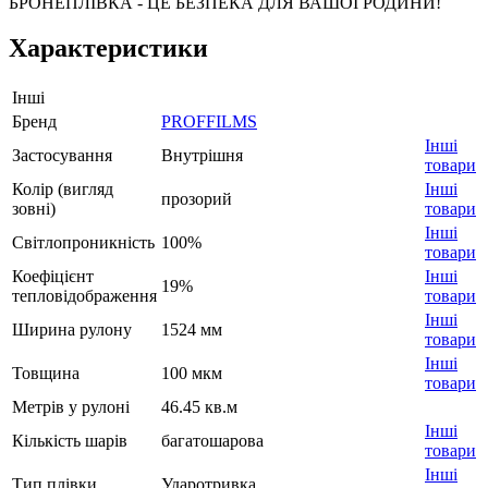
БРОНЕПЛІВКА - ЦЕ БЕЗПЕКА ДЛЯ ВАШОЇ РОДИНИ!
Характеристики
Інші
Бренд
PROFFILMS
Інші
Застосування
Внутрішня
товари
Колір (вигляд
Інші
прозорий
зовні)
товари
Інші
Світлопроникність
100%
товари
Коефіцієнт
Інші
19%
тепловідображення
товари
Інші
Ширина рулону
1524 мм
товари
Інші
Товщина
100 мкм
товари
Метрів у рулоні
46.45 кв.м
Інші
Кількість шарів
багатошарова
товари
Інші
Тип плівки
Ударотривка