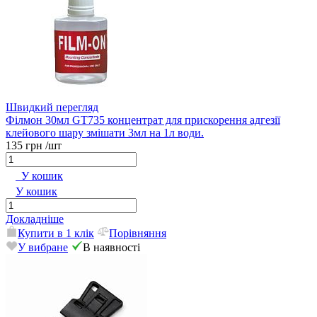
Швидкий перегляд
Філмон 30мл GT735 концентрат для прискорення адгезії
клейового шару змішати 3мл на 1л води.
135 грн
/шт
У кошик
У кошик
Докладніше
Купити в 1 клік
Порівняння
У вибране
В наявності