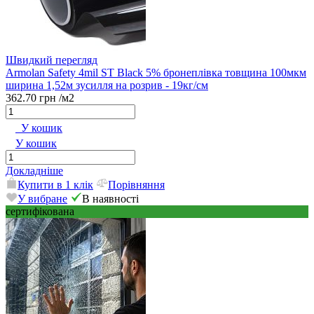
Швидкий перегляд
Armolan Safety 4mil ST Black 5% бронеплівка товщина 100мкм
ширина 1,52м зусилля на розрив - 19кг/см
362.70 грн
/м2
У кошик
У кошик
Докладніше
Купити в 1 клік
Порівняння
У вибране
В наявності
сертифікована