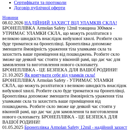
Сертифікати та протоколи
Договір публічної оферти
Новини
08.02.2026
НАДІЙНИЙ ЗАХИСТ ВІД УЛАМКІВ СКЛА!
БРОНЕПЛІВКА Armolan Safety 12mil товщина 300мкм -
УТРИМАЄ УЛАМКИ СКЛА, що можуть розлітатися з
великою швидкість внаслідок вибухової хвилі. Розбите скло
буде триматися на бронеплівці. Бронеплівка допоможе
зменшити ймовірність ураження тіла уламками скла та
захистить ваше приміщення від пошкоджень. Розбите скло
зможе ще деякий час стояти у віконній рамі, що дає час для
замовлення та виготовлення нового склопакету.
БРОНЕПЛІВКА - ЦЕ БЕЗПЕКА ДЛЯ ВАШОЇ РОДИНИ!
21.10.2025
Як врятувати себе від уламків скла!
БРОНЕПЛІВКА Armolan Safety - УТРИМАЄ УЛАМКИ
СКЛА, що можуть розлітатися з великою швидкість внаслідок
вибухової хвилі. Розбите скло буде триматися на бронеплівці.
Бронеплівка допоможе зменшити ймовірність ураження тіла
уламками скла та захистить ваше приміщення від
пошкоджень. Розбите скло зможе ще деякий час стояти у
віконній рамі, що дає час для замовлення та виготовлення
нового склопакету. БРОНЕПЛІВКА - ЦЕ БЕЗПЕКА ДЛЯ
ВАШОЇ РОДИНИ!
01.05.2025
Бронеплівка Armolan Safety 12mil - надійний захист