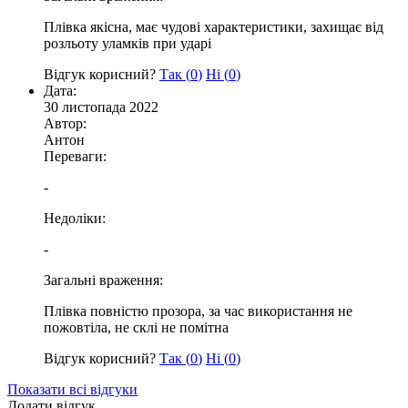
Плівка якісна, має чудові характеристики, захищає від
розльоту уламків при ударі
Відгук корисний?
Так (
0
)
Ні (
0
)
Дата:
30 листопада 2022
Автор:
Антон
Переваги:
-
Недоліки:
-
Загальні враження:
Плівка повністю прозора, за час використання не
пожовтіла, не склі не помітна
Відгук корисний?
Так (
0
)
Ні (
0
)
Показати всі відгуки
Додати відгук