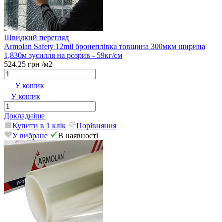
Швидкий перегляд
Armolan Safety 12mil бронеплівка товщина 300мкм ширина
1,830м зусилля на розрив - 59кг/см
524.25 грн
/м2
У кошик
У кошик
Докладніше
Купити в 1 клік
Порівняння
У вибране
В наявності