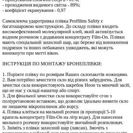
- проходження видимого світла - 89%;
- коефіцієнт екранування - 0,97
Самоклеюча ударотривка плівка Proffilms Safety є
багатошаровою конструкцією. До складу плівки входить
високоефективний молекулярний клей, який активізується
водним розчином з додавання концентрату Film-On. Плівки
мають спеціальний захисний шар, що береже від виникнення
подряпин та інших небажаних ушкоджень, які можуть
виникнути при митті вікон.
ІНСТРУКЦІЯ ПО МОНТАЖУ БРОНЕПЛІВКИ:
1. Поріжте плівку по розмірам Ваших склопакетів ножицями.
2. Вам потрібно зачистити скло від різних забруднень. Для
зачистки скла використовують шкребок Неон та миючий засіб,
що не нає у складі нашатир або спирт.
3. Для фінальної зачистки скла використовуйте сгон з
поліуретановою вставкою, що дозволяє ідеально вимити скло
не лишаючи мікропилинок або ворсу.
4. Плівка клеїться на мильний розчин (в пропорції 5-10
крапель концентрату Film-On на літр води). Для нанесення
мильного розчину використовуйте звичайний розпилювач.
5. Зніміть з плівки захисний шар (лавсан). Змочіть з