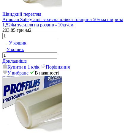
Швидкий перегляд
Armolan Safety 2mil захисна плівка товщина 50мкм ширина
1,524м зусилля на розрив - 10кг/см.
203.85 грн
/м2
У кошик
У кошик
Докладніше
Купити в 1 клік
Порівняння
У вибране
В наявності