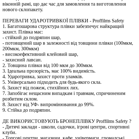
віконній рамі, що дає час для замовлення та виготовлення
нового склопакету.
ПЕРЕВАГИ УДАРОТРИВКОЇ ПЛІВКИ - Proffilms Safety
1. Багатошарова структура плівки забезпечує найкращий
захист. Плівка має:
- стійкий до подряпин шар,
- потовщений шар в залежності від товщини плівки (100мкм,
200мкм, 300мкм)
- високоефективний клейовий шар,
- захисний лавсан.
2. Товщина плівки від 100 мкм до 300мкм.
3. Ідеальна прозорість, має 100% видимість.
4. Ударотривка, захист проти уламків.
5. Універсально підходить для будь-якого скла.
6. Захист від пожеж, стихійних лих.
7. Запобігає нещасним випадкам і травмам, спричиненим
розбитим склом.
8. Захист від УФ- випромінювання до 99%.
9. Стійка до подряпин.
ДЕ ВИКОРИСТОВУЮТЬ БРОНЕПЛІВКУ Proffilms Safety ?
- Дитячі заклади - школи, садочки, ігрові центри, спортивні
клуби.
- Торгові центри, магазини, кафе, універмаги, громадські